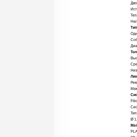
Дво
Ист
Теп
Наг
Тип
Оди
Соб
Диа
Тол
Выс
Сре
Низ
Лин
Рек
Мак
Сис
Fib
Сис
Тип
Ø 1
Мат
PLA