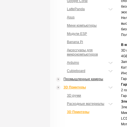
Google Coral
спо
без
LattePanda
экз
Asus
Нел
выс
Мини компьютеры
биз
Модули ESP
Пол
Banana Pi
В к
Аксессуары для
3D 
микрокомпьютеров
4GB
Зап
Arduino
Кат
Cubieboard
Инс
Гар
Промышленные камеры
Гар
3D Принтеры
2 г
3D ручки
Гар
Эле
Расходные материалы
Эле
3D Принтеры
Мик
LCD
Мот