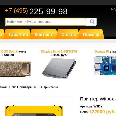
225-99-98
+7 (495)
Вхо
и
Гарантия
Контакты
Оплата
Помощь
A DGX Spark
Khadas Mind 2 64Гб/2Тб
Orange PI
уже в
в на
наличии
129990 руб.
»
»
вная
3D Принтеры
3D Принтеры
Принтер Witbox 
Артикул:
W3DY
122900 руб.
Цена: