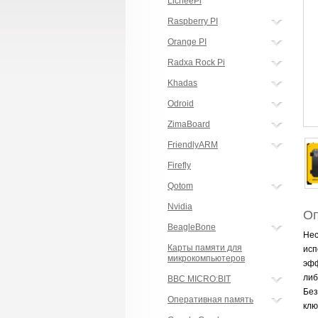
LicheePi
Raspberry PI
Orange PI
Radxa Rock Pi
Khadas
Odroid
ZimaBoard
FriendlyARM
Firefly
Qotom
Nvidia
Оп
BeagleBone
Нес
Карты памяти для
исп
микрокомпьютеров
эфф
либ
BBC MICRO:BIT
Без
Оперативная память
клю