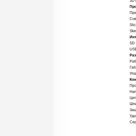
3D 
Про
Пре
Сов
Sli
Ske
Ин
SD 
USB
Ра
Раб
Габ
Упа
Кон
Про
Нап
Цеп
Шпи
Защ
Удо
Сер