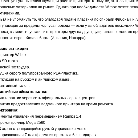
собствует уменьшению шума при работе принтера. К тому же, этот 3D принт
опасных материалов на рынке. Однако при необходимости Witbox может печат
отическими.
ьзя не упомянуть то, что благодаря подаче пластика по спирали Фибоначчи, 
тупающие за пределы корпуса провода — если у вы обладатель нескольких Wit
неса, вы можете установить принтеры друг на друга, существенно экономя про
ностью европейская сборка (Испания, Наварра)
омплект входит:
принтер Witbox.
 SD карта.
асной экструдер.
ушка серого полупрозрачного PLA-пластика.
трукция на русском и английском языке.
антийный талон.
антийные обязательства:
ода гарантии через сеть официальных сервис-центров.
антия предоставления подменного принтера на время ремонта.
ктроника:
менты управления перемещением Ramps 1.4
роконтроллер Mega 2560
 экран с вращающейся ручкой управления меню
оризованная Z-платформа из оргстекла без подогрева