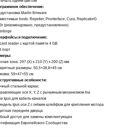
печать одним цветом
граммное обеспечение:
дустановка Marlin firmware
местимые hosts: Repetier, Pronterface, Cura, ReplicatorG
c3r (рекомендовано, предустановленно)
inforge
терфейсы и подключение:
card reader с картой памяти 4 GB
 порт
змеры:
очая зона: 297 (X) x 210 (Y) x 200 (Z) мм
аритные размеры: 50,5×38,8×45 см
ковка: 59×47×55 см
структивные особености:
чный стальной каркас
равляющие оси X, Y, Z с рычажным механизмом Ina
и Igus для кабель-каналов
ндель Igus оси Z с гибким шлейфом для крепления мотора
итная передняя дверца
бный доступ для замены комплектующих
тификация Европейского Сообщества