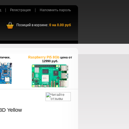
д
Регистрация
Напомнить пароль
Позиций в корзине:
0
на
0.00
руб
Raspberry Pi5 8Gb
личии.
цена от
12990 руб.
3D Yellow