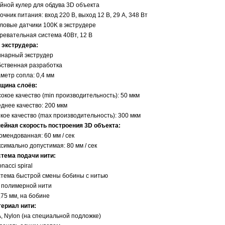
йной кулер для обдува 3D объекта
очник питания: вход 220 В, выход 12 В, 29 А, 348 Вт
ловые датчики 100K в экструдере
ревательная система 40Вт, 12 В
 экструдера:
нарный экструдер
ственная разработка
метр сопла: 0,4 мм
щина слоёв:
окое качество (min производительность): 50 мкм
днее качество: 200 мкм
кое качество (max производительность): 300 мкм
ейная скорость построения 3D объекта:
омендованная: 60 мм / сек
симально допустимая: 80 мм / сек
тема подачи нити:
onacci spiral
тема быстрой смены бобины с нитью
 полимерной нити
,75 мм, на бобине
ериал нити:
, Nylon (на специальной подложке)