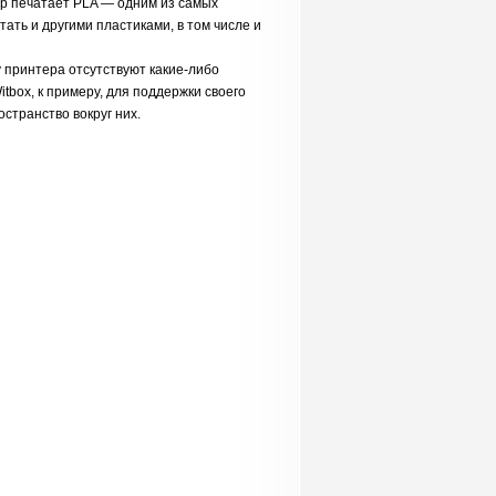
ер печатает PLA — одним из самых
ать и другими пластиками, в том числе и
у принтера отсутствуют какие-либо
box, к примеру, для поддержки своего
странство вокруг них.