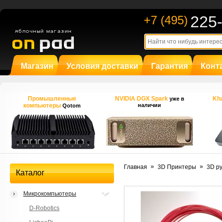
225
+7 (495)
Магазин
Условия доставки
Гарантия
Конт
Промышленные
NVIDIA DGX Spark
Kha
уже в
компьютеры
наличии
Qotom
»
»
Главная
3D Принтеры
3D р
Каталог
Микрокомпьютеры
D-Robotics