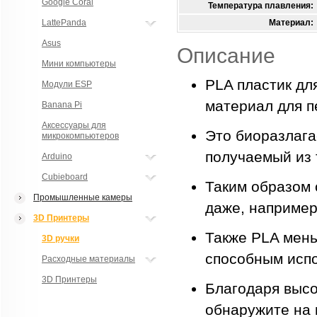
Google Coral
Температура плавления:
LattePanda
Материал:
Asus
Описание
Мини компьютеры
PLA пластик дл
Модули ESP
материал для п
Banana Pi
Аксессуары для
Это биоразлага
микрокомпьютеров
получаемый из 
Arduino
Cubieboard
Таким образом 
Промышленные камеры
даже, например
3D Принтеры
Также PLA мен
3D ручки
способным испо
Расходные материалы
3D Принтеры
Благодаря высо
обнаружите на 