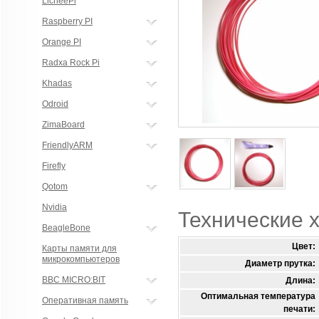
LicheePi
Raspberry PI
Orange PI
Radxa Rock Pi
Khadas
Odroid
ZimaBoard
FriendlyARM
Firefly
Qotom
Nvidia
Технические 
BeagleBone
Цвет:
Карты памяти для
микрокомпьютеров
Диаметр прутка:
BBC MICRO:BIT
Длина:
Оптимальная температура
Оперативная память
печати: