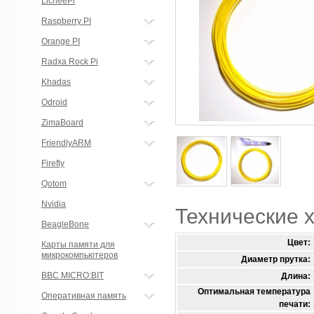
LicheePi
Raspberry PI
Orange PI
Radxa Rock Pi
Khadas
Odroid
ZimaBoard
FriendlyARM
Firefly
Qotom
Nvidia
Технические 
BeagleBone
Цвет:
Карты памяти для
микрокомпьютеров
Диаметр прутка:
BBC MICRO:BIT
Длина:
Оптимальная температура
Оперативная память
печати: