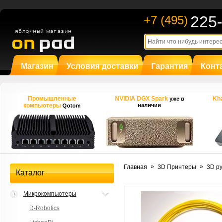
225
+7 (495)
Магазин
Условия доставки
Гарантия
Конт
Промышленные
NVIDIA DGX Spark
Kha
уже в
компьютеры
наличии
Qotom
»
»
Главная
3D Принтеры
3D р
Каталог
Микрокомпьютеры
D-Robotics