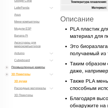
Google Coral
Температура плавления:
LattePanda
Материал:
Asus
Описание
Мини компьютеры
PLA пластик дл
Модули ESP
материал для п
Banana Pi
Аксессуары для
Это биоразлага
микрокомпьютеров
получаемый из 
Arduino
Cubieboard
Таким образом 
Промышленные камеры
даже, например
3D Принтеры
Также PLA мен
3D ручки
способным испо
Расходные материалы
3D Принтеры
Благодаря высо
обнаружите на 