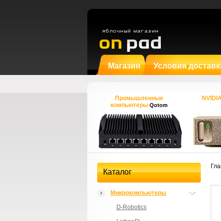
Магазин
Условия доставк
Промышленные
NVIDI
компьютеры
Qotom
Гла
Каталог
Микрокомпьютеры
D-Robotics