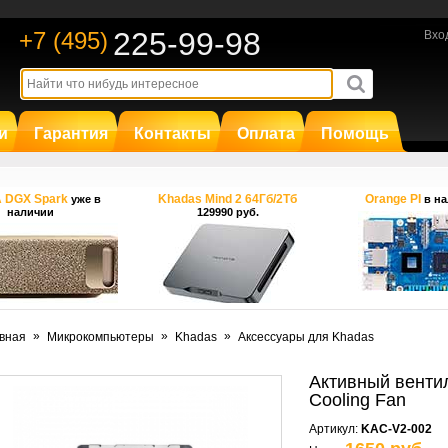
225-99-98
+7 (495)
Вхо
и
Гарантия
Контакты
Оплата
Помощь
A DGX Spark
Khadas Mind 2 64Гб/2Тб
Orange PI
уже в
в на
наличии
129990 руб.
»
»
»
вная
Микрокомпьютеры
Khadas
Аксессуары для Khadas
Активный вентил
Cooling Fan
Артикул:
KAC-V2-002