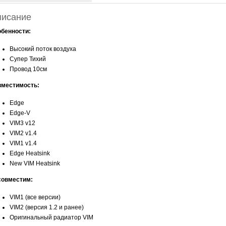
исание
бенности:
Высокий поток воздуха
Супер Тихий
Провод 10см
вместимость:
Edge
Edge-V
VIM3 v12
VIM2 v1.4
VIM1 v1.4
Edge Heatsink
New VIM Heatsink
совместим:
VIM1 (все версии)
VIM2 (версия 1.2 и ранее)
Оригинальный радиатор VIM