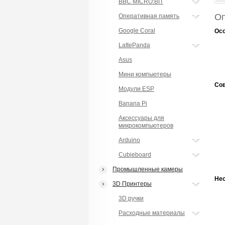
BBC MICRO:BIT
Оп
Оперативная память
Google Coral
Осо
LattePanda
Asus
Мини компьютеры
Со
Модули ESP
Banana Pi
Аксессуары для
микрокомпьютеров
Arduino
Cubieboard
Промышленные камеры
Не
3D Принтеры
3D ручки
Расходные материалы