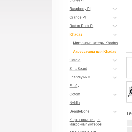
LicheePi
Raspberry PI
Orange PI
Radxa Rock Pi
Khadas
Микрокомпьютеры Khadas
Аксессуары для Khadas
Odroid
ZimaBoard
FriendlyARM
Firefly
Qotom
Nvidia
BeagleBone
Те
Карты памяти для
микрокомпьютеров