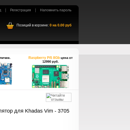
д
Регистрация
Напомнить пароль
Позиций в корзине:
0
на
0.00
руб
Raspberry Pi5 8Gb
личии.
цена от
12990 руб.
ятор для Khadas Vim - 3705