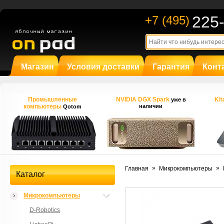
225
+7 (495)
Магазин
Условия доставки
Гарантия
Конт
Промышленные
NVIDIA DGX Spark
Kha
уже в
компьютеры
наличии
Qotom
»
»
Главная
Микрокомпьютеры
Каталог
Микрокомпьютеры
D-Robotics