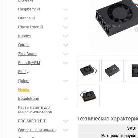
LicheePi
Raspberry PI
Orange PI
Radxa Rock Pi
Khadas
Odroid
ZimaBoard
FriendlyARM
Firefly
Qotom
Nvidia
BeagleBone
Карты памяти для
микрокомпьютеров
Технические характери
BBC MICRO:BIT
SKU:
Оперативная память
Материал корпуса: