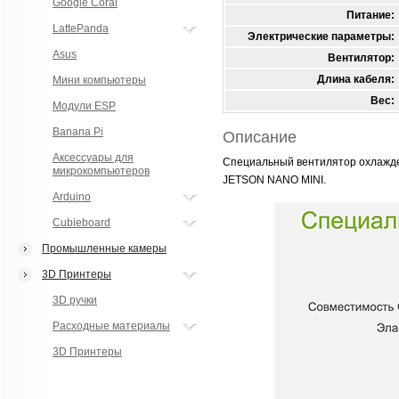
Google Coral
Питание:
LattePanda
Электрические параметры:
Asus
Вентилятор:
Длина кабеля:
Мини компьютеры
Вес:
Модули ESP
Banana Pi
Описание
Аксессуары для
Специальный вентилятор охлажден
микрокомпьютеров
JETSON NANO MINI.
Arduino
Cubieboard
Промышленные камеры
3D Принтеры
3D ручки
Расходные материалы
3D Принтеры