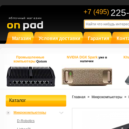
225
+7 (495)
Магазин
Условия доставки
Гарантия
Конт
Промышленные
NVIDIA DGX Spark
Kha
уже в
компьютеры
наличии
Qotom
»
»
Главная
Микрокомпьютеры
Каталог
Микрокомпьютеры
D-Robotics