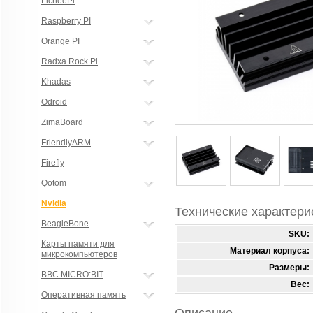
LicheePi
Raspberry PI
Orange PI
Radxa Rock Pi
Khadas
Odroid
ZimaBoard
FriendlyARM
Firefly
Qotom
Nvidia
Технические характери
BeagleBone
SKU:
Карты памяти для
Материал корпуса:
микрокомпьютеров
Размеры:
BBC MICRO:BIT
Вес:
Оперативная память