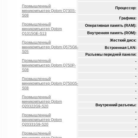
Промышленный
Процессор:
миникомпьютер Qotom Q730S-
S08
Графика:
Промышленный
Оперативная память (RAM):
миникомпьютер Qotom
Внутренняя память (ROM):
Q1015GE-S13
Жесткий диск:
Промышленный
миникомпьютер Qotom Q575G6-
Встроенная LAN:
S05
Разъемы передней панели:
Промышленный
-
миникомпьютер Qotom Q750P-
-
S08
-
Промышленный
миникомпьютер Qotom Q750G5-
-
S08
-
Промышленный
-
миникомпьютер Qotom
Внутренний разъемы:
Q20322G9-S20
-
Промышленный
-
миникомпьютер Qotom
Q20331G9-S20
-
Промышленный
-