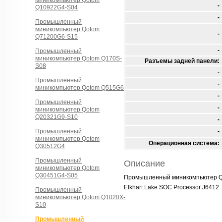
миникомпьютер Qotom
-
Q10922G4-S04
-
Промышленный
миникомпьютер Qotom
-
Q71200G6-S15
-
Промышленный
миникомпьютер Qotom Q170S-
Разъемы задней панели:
S08
-
Промышленный
-
миникомпьютер Qotom Q515G6
-
Промышленный
-
миникомпьютер Qotom
Q20321G9-S10
-
Промышленный
-
миникомпьютер Qotom
Операционная система:
Q30512G4
Промышленный
Описание
миникомпьютер Qotom
Q30451G4-S05
Промышленный миникомпьютер 
Elkhart Lake SOC Processor J6412
Промышленный
миникомпьютер Qotom Q1020X-
S10
Промышленный