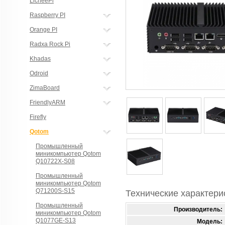
LicheePi
Raspberry PI
Orange PI
Radxa Rock Pi
Khadas
Odroid
ZimaBoard
FriendlyARM
Firefly
Qotom
Промышленный
миникомпьютер Qotom
Q10722X-S08
Промышленный
миникомпьютер Qotom
Q71200S-S15
Технические характери
Промышленный
Производитель:
миникомпьютер Qotom
Q1077GE-S13
Модель: