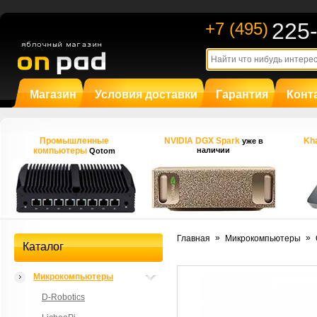
225
+7 (495)
Магазин
Условия доставки
Гарантия
Конт
Промышленные
NVIDIA DGX Spark
Kha
уже в
компьютеры
наличии
Qotom
»
»
Главная
Микрокомпьютеры
Каталог
Микрокомпьютеры
D-Robotics