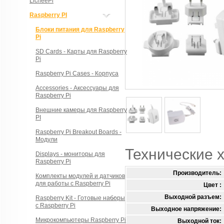
LicheePi
Raspberry PI
Блоки питания для Raspberry
Pi
SD Cards - Карты для Raspberry
Pi
Raspberry Pi Cases - Корпуса
Accessories - Аксессуары для
Raspberry Pi
Внешние камеры для Raspberry
PI
Raspberry Pi Breakout Boards -
Модули
Технические 
Displays - мониторы для
Raspberry Pi
Производитель:
Комплекты модулей и датчиков
для работы с Raspberry Pi
Цвет :
Выходной разъем:
Raspberry Kit - Готовые наборы
с Raspberry Pi
Выходное напряжение:
Микрокомпьютеры Raspberry Pi
Выходной ток: