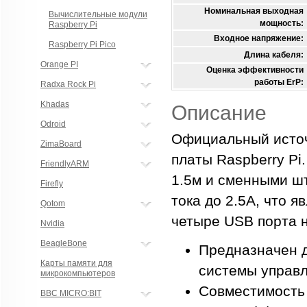
Номинальная выходная
Вычислительные модули
мощность:
Raspberry Pi
Входное напряжение:
Raspberry Pi Pico
Длина кабеля:
Orange PI
Оценка эффективности
работы ErP:
Radxa Rock Pi
Khadas
Описание
Odroid
Официальный источн
ZimaBoard
платы Raspberry Pi
FriendlyARM
1.5м и сменными ш
Firefly
тока до 2.5А, что 
Qotom
четыре USB порта н
Nvidia
BeagleBone
Предназначен 
Карты памяти для
системы управл
микрокомпьютеров
Совместимость 
BBC MICRO:BIT