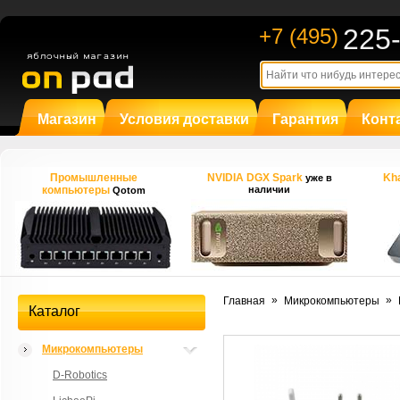
225
+7 (495)
Магазин
Условия доставки
Гарантия
Конт
Промышленные
NVIDIA DGX Spark
Kha
уже в
компьютеры
наличии
Qotom
»
»
Главная
Микрокомпьютеры
Каталог
Микрокомпьютеры
D-Robotics