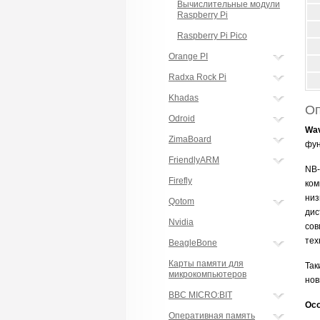
Вычислительные модули
Raspberry Pi
Raspberry Pi Pico
Orange PI
Radxa Rock Pi
Khadas
Оп
Odroid
Wav
ZimaBoard
фун
FriendlyARM
NB-
Firefly
ком
низ
Qotom
дис
Nvidia
сов
тех
BeagleBone
Карты памяти для
Так
микрокомпьютеров
нов
BBC MICRO:BIT
Осо
Оперативная память