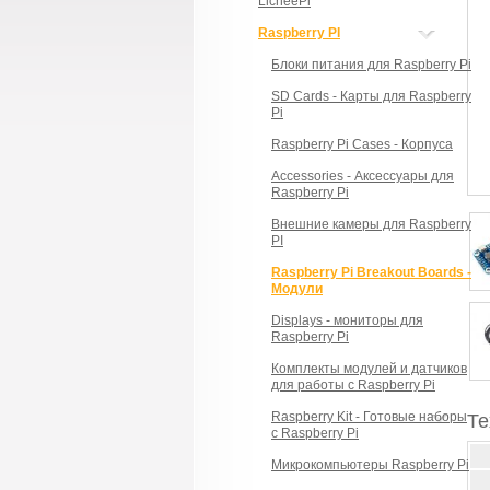
LicheePi
Raspberry PI
Блоки питания для Raspberry Pi
SD Cards - Карты для Raspberry
Pi
Raspberry Pi Cases - Корпуса
Accessories - Аксессуары для
Raspberry Pi
Внешние камеры для Raspberry
PI
Raspberry Pi Breakout Boards -
Модули
Displays - мониторы для
Raspberry Pi
Комплекты модулей и датчиков
для работы с Raspberry Pi
Raspberry Kit - Готовые наборы
Те
с Raspberry Pi
Микрокомпьютеры Raspberry Pi