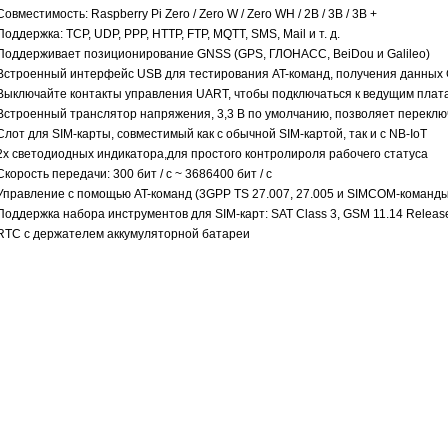
Совместимость: Raspberry Pi Zero / Zero W / Zero WH / 2B / 3B / 3B +
Поддержка: TCP, UDP, PPP, HTTP, FTP, MQTT, SMS, Mail и т. д.
Поддерживает позиционирование GNSS (GPS, ГЛОНАСС, BeiDou и Galileo)
Встроенный интерфейс USB для тестирования AT-команд, получения данных 
Выключайте контакты управления UART, чтобы подключаться к ведущим платам
Встроенный транслятор напряжения, 3,3 В по умолчанию, позволяет переключ
Слот для SIM-карты, совместимый как с обычной SIM-картой, так и с NB-IoT
2x светодиодных индикатора,для простого контролироля рабочего статуса
Скорость передачи: 300 бит / с ~ 3686400 бит / с
Управление с помощью AT-команд (3GPP TS 27.007, 27.005 и SIMCOM-команды
Поддержка набора инструментов для SIM-карт: SAT Class 3, GSM 11.14 Releas
RTC с держателем аккумуляторной батареи