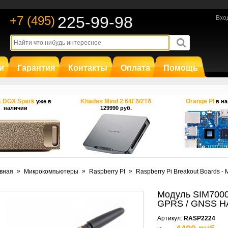
225-99-98
+7 (495)
Вхо
и
Гарантия
Контакты
Оплата
Помощь
A DGX Spark
Khadas Mind 2 64Гб/2Тб
Orange PI
уже в
в на
наличии
129990 руб.
»
»
»
вная
Микрокомпьютеры
Raspberry PI
Raspberry Pi Breakout Boards -
Модуль SIM7000
GPRS / GNSS HA
Артикул:
RASP2224