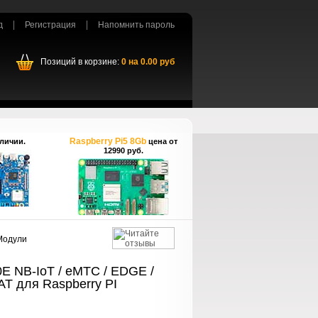
д
Регистрация
Напомнить пароль
Позиций в корзине:
0
на
0.00
руб
Raspberry Pi5 8Gb
личии.
цена от
12990 руб.
 Модули
E NB-IoT / eMTC / EDGE /
T для Raspberry PI