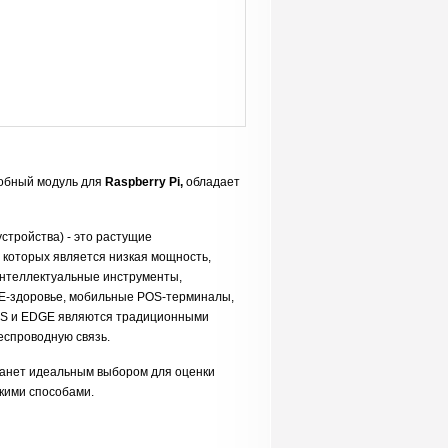
добный модуль для
Raspberry Pi,
обладает
устройства) - это растущие
 которых является низкая мощность,
 интеллектуальные инструменты,
 E-здоровье, мобильные POS-терминалы,
GPRS и EDGE являются традиционными
еспроводную связь.
анет идеальным выбором для оценки
ькими способами.