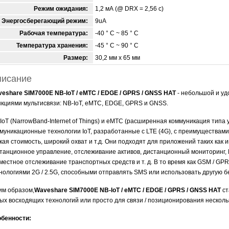
Режим ожидания:
1,2 мА (@ DRX = 2,56 с)
Энергосберегающий режим:
9uA
Рабочая температура:
-40 ° C ~ 85 ° C
Температура хранения:
-45 ° C ~ 90 ° C
Размер:
30,2 мм х 65 мм
исание
eshare SIM7000E NB-IoT / eMTC / EDGE / GPRS / GNSS HAT
- небольшой и у
кциями мультисвязи: NB-IoT, eMTC, EDGE, GPRS и GNSS.
IoT (NarrowBand-Internet of Things) и eMTC (расширенная коммуникация типа 
муникационные технологии IoT, разработанные с LTE (4G), с преимуществами
кая стоимость, широкий охват и т.д. Они подходят для приложений таких как
танционное управление, отслеживание активов, дистанционный мониторинг,
местное отслеживание транспортных средств и т. д. В то время как GSM / 
нологиями 2G / 2.5G, способными отправлять SMS или использовать другую б
им образом,
Waveshare SIM7000E NB-IoT / eMTC / EDGE / GPRS / GNSS HAT
ст
ых восходящих технологий или просто для связи / позиционирования нескол
бенности: