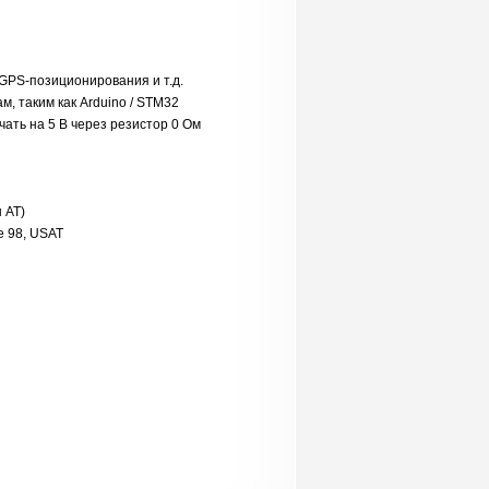
GPS-позиционирования и т.д.
, таким как Arduino / STM32
ать на 5 В через резистор 0 Ом
 AT)
e 98, USAT