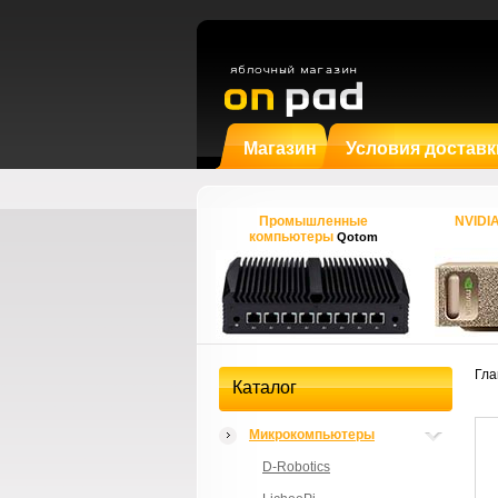
Магазин
Условия доставк
Промышленные
NVIDI
компьютеры
Qotom
Гла
Каталог
Микрокомпьютеры
D-Robotics