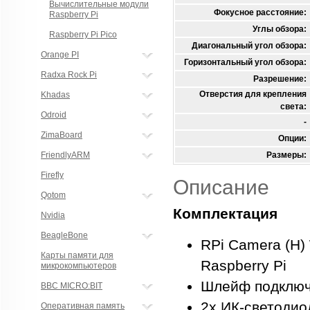
Вычислительные модули
Фокусное расстояние:
Raspberry Pi
Углы обзора:
Raspberry Pi Pico
Диагональный угол обзора:
Orange PI
Горизонтальный угол обзора:
Radxa Rock Pi
Разрешение:
Отверстия для крепления
Khadas
света:
Odroid
-
ZimaBoard
Опции:
FriendlyARM
Размеры:
Firefly
Описание
Qotom
Комплектация
Nvidia
BeagleBone
RPi Camera (H)
Карты памяти для
Raspberry Pi
микрокомпьютеров
Шлейф подключе
BBC MICRO:BIT
2x ИК-светодио
Оперативная память