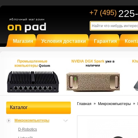
225
+7 (495)
Магазин
Условия доставки
Гарантия
Конт
Промышленные
NVIDIA DGX Spark
Kha
уже в
компьютеры
наличии
Qotom
»
»
Главная
Микрокомпьютеры
Каталог
Микрокомпьютеры
D-Robotics