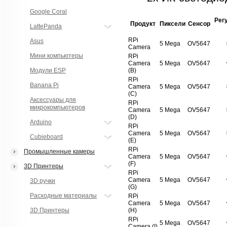
Google Coral
Рег
Продукт
Пиксели
Сенсор
LattePanda
RPi
Asus
5 Mega
OV5647
Camera
Мини компьютеры
RPi
Camera
5 Mega
OV5647
Модули ESP
(B)
RPi
Banana Pi
Camera
5 Mega
OV5647
(C)
Аксессуары для
RPi
микрокомпьютеров
Camera
5 Mega
OV5647
(D)
Arduino
RPi
Camera
5 Mega
OV5647
Cubieboard
(E)
RPi
Промышленные камеры
Camera
5 Mega
OV5647
(F)
3D Принтеры
RPi
Camera
5 Mega
OV5647
3D ручки
(G)
Расходные материалы
RPi
Camera
5 Mega
OV5647
3D Принтеры
(H)
RPi
5 Mega
OV5647
Camera (I)