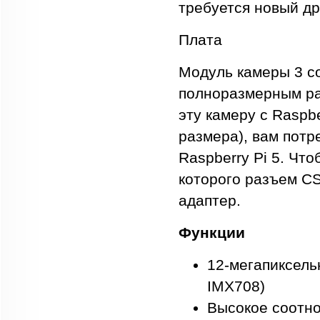
требуется новый др
Плата
Модуль камеры 3 со
полноразмерным ра
эту камеру с Raspb
размера), вам потр
Raspberry Pi 5. Что
которого разъем CS
адаптер.
Функции
12-мегапиксель
IMX708)
Высокое соотн