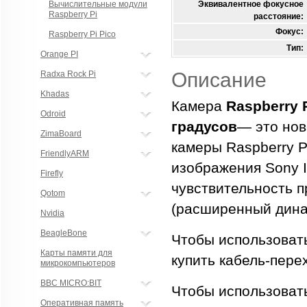
Вычислительные модули
Эквивалентное фокусное
Raspberry Pi
расстояние:
Фокус:
Raspberry Pi Pico
Тип:
Orange PI
Описание
Radxa Rock Pi
Khadas
Камера
Raspberry 
Odroid
градусов
— это но
ZimaBoard
камеры Raspberry P
FriendlyARM
изображения Sony 
Firefly
чувствительность 
Qotom
(расширенный динам
Nvidia
BeagleBone
Чтобы использовать
Карты памяти для
купить кабель-пере
микрокомпьютеров
BBC MICRO:BIT
Чтобы использовать
Оперативная память