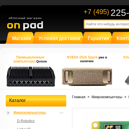
225
+7 (495)
Магазин
Условия доставки
Гарантия
Конт
Промышленные
NVIDIA DGX Spark
Kha
уже в
компьютеры
наличии
Qotom
»
»
Главная
Микрокомпьютеры
Каталог
Микрокомпьютеры
D-Robotics