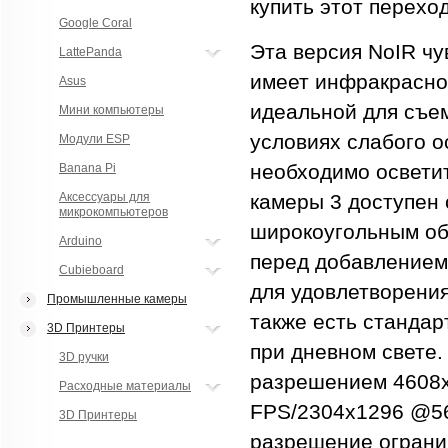
купить этот перехо
Google Coral
Эта версия NoIR чу
LattePanda
имеет инфракрасног
Asus
идеальной для съе
Мини компьютеры
условиях слабого о
Модули ESP
необходимо освети
Banana Pi
Аксессуары для
камеры 3 доступен 
микрокомпьютеров
широкоугольным об
Arduino
перед добавлением 
Cubieboard
для удовлетворения
Промышленные камеры
также есть стандар
3D Принтеры
при дневном свете
3D ручки
разрешением 4608x
Расходные материалы
FPS/2304x1296 @56
3D Принтеры
разрешение огранич