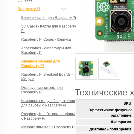
LicheePi
Raspberry PI
Блоки питания для Raspberry Pi
SD Cards - Карты для Raspberry
Pi
Raspberry Pi Cases - Корпуса
Accessories - Аксессуары для
Raspberry Pi
Внешние камеры для
Raspberry PI
Raspberry Pi Breakout Boards -
Модули
Displays - мониторы для
Технические 
Raspberry Pi
Комплекты модулей и датчиков
SKU:
для работы с Raspberry Pi
Эффективное фокусное
Raspberry Kit - Готовые наборы
расстояние:
с Raspberry Pi
Диафрагма:
Микрокомпьютеры Raspberry Pi
Диагональ поля зрения: