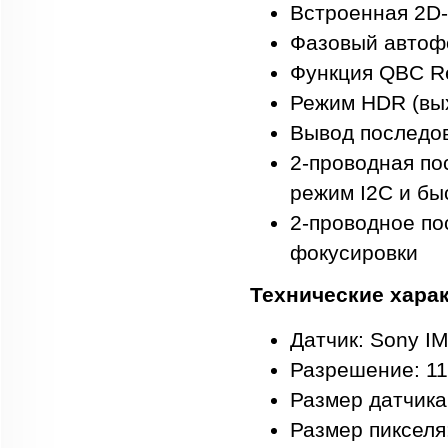
Встроенная 2D-
Фазовый автофо
Функция QBC R
Режим HDR (вых
Вывод последо
2-проводная по
режим I2C и бы
2-проводное п
фокусировки
Технические хара
Датчик: Sony I
Разрешение: 11
Размер датчика
Размер пикселя: