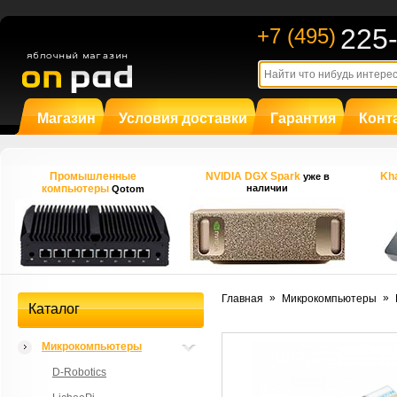
225
+7 (495)
Магазин
Условия доставки
Гарантия
Конт
Промышленные
NVIDIA DGX Spark
Kha
уже в
компьютеры
наличии
Qotom
»
»
Главная
Микрокомпьютеры
Каталог
Микрокомпьютеры
D-Robotics