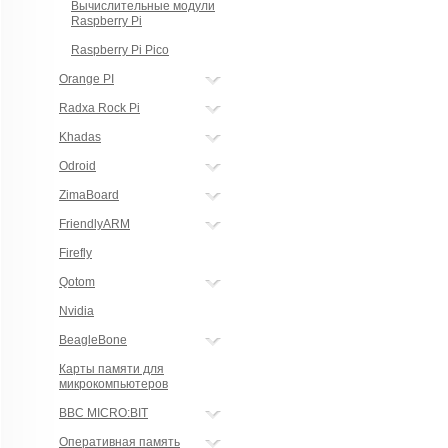
Вычислительные модули
Raspberry Pi
Raspberry Pi Pico
Orange PI
Radxa Rock Pi
Khadas
Odroid
ZimaBoard
FriendlyARM
Firefly
Qotom
Nvidia
BeagleBone
Карты памяти для
микрокомпьютеров
BBC MICRO:BIT
Оперативная память