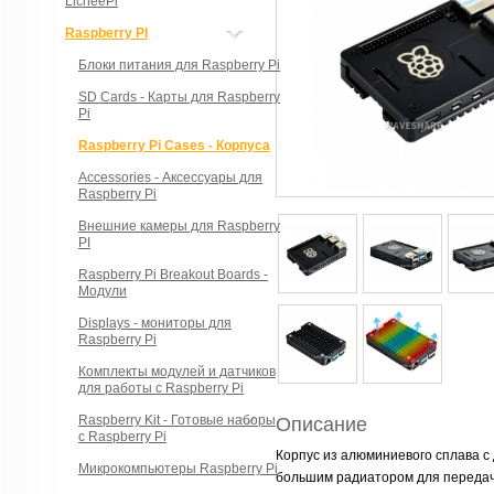
LicheePi
Raspberry PI
Блоки питания для Raspberry Pi
SD Cards - Карты для Raspberry
Pi
Raspberry Pi Cases - Корпуса
Accessories - Аксессуары для
Raspberry Pi
Внешние камеры для Raspberry
PI
Raspberry Pi Breakout Boards -
Модули
Displays - мониторы для
Raspberry Pi
Комплекты модулей и датчиков
для работы с Raspberry Pi
Raspberry Kit - Готовые наборы
Описание
с Raspberry Pi
Корпус из алюминиевого сплава с
Микрокомпьютеры Raspberry Pi
большим радиатором для передач