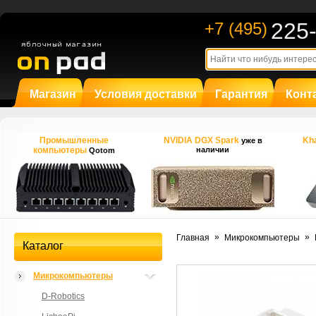
225
+7 (495)
Магазин
Условия доставки
Гарантия
Конт
Промышленные
NVIDIA DGX Spark
Kha
уже в
компьютеры
наличии
Qotom
»
»
Главная
Микрокомпьютеры
Каталог
Микрокомпьютеры
D-Robotics