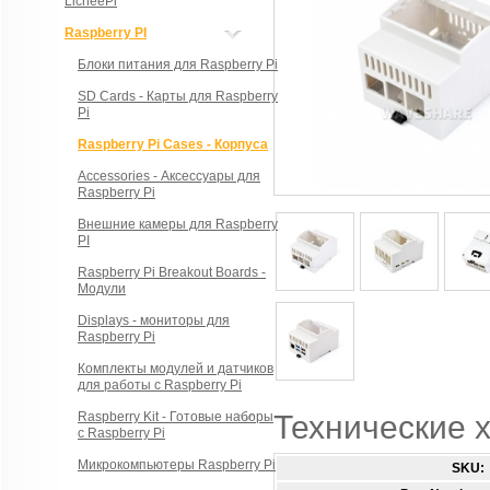
LicheePi
Raspberry PI
Блоки питания для Raspberry Pi
SD Cards - Карты для Raspberry
Pi
Raspberry Pi Cases - Корпуса
Accessories - Аксессуары для
Raspberry Pi
Внешние камеры для Raspberry
PI
Raspberry Pi Breakout Boards -
Модули
Displays - мониторы для
Raspberry Pi
Комплекты модулей и датчиков
для работы с Raspberry Pi
Raspberry Kit - Готовые наборы
Технические 
с Raspberry Pi
Микрокомпьютеры Raspberry Pi
SKU: