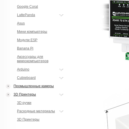
Google Coral
LattePanda
Asus
Мини компьютеры
Модули ESP
Banana Pi
Аксессуары для
микрокомпьютеров
Arduino
Cubieboard
Промышленные камеры
3D Принтеры
3D ручки
Расходные материалы
3D Принтеры