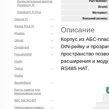
Part Number:
Вычислительные модули
Raspberry Pi
Brand:
Raspberry Pi Pico
Материал:
Внешний размер:
Orange PI
Radxa Rock Pi
Описание
Khadas
Корпус из АБС-пла
Odroid
DIN
-рейку и прозр
ZimaBoard
пространство позв
FriendlyARM
расширения и модул
Firefly
RS
485
HAT
.
Qotom
Nvidia
BeagleBone
Карты памяти для
микрокомпьютеров
BBC MICRO:BIT
Оперативная память