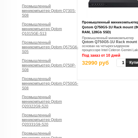
Промышленный
миникомпьютер Qotom Q730S-
S08
Промышленный миникомпьюте
Промышленный
Qotom Q750G5-1U Rack mount (
миникомпьютер Qotom
RAM, 128Gb SSD)
Q1015GE-S13
Промышленный миникомпьютер
Qotom Q750G5-1U Rack mount
Промышленный
основан на четырехъядерном
миникомпьютер Qotom Q575G6-
процессоре Intel Celeron Gemini La
S05
Refresh J4125, с тактовой частотой
Под заказ от 10 дней
2,0 ГГц до 2,7 ГГц
Промышленный
32990 руб
Купи
миникомпьютер Qotom Q750P-
S08
Промышленный
миникомпьютер Qotom Q750G5-
S08
Промышленный
миникомпьютер Qotom
Q20322G9-S20
Промышленный
миникомпьютер Qotom
Q20331G9-S20
Промышленный