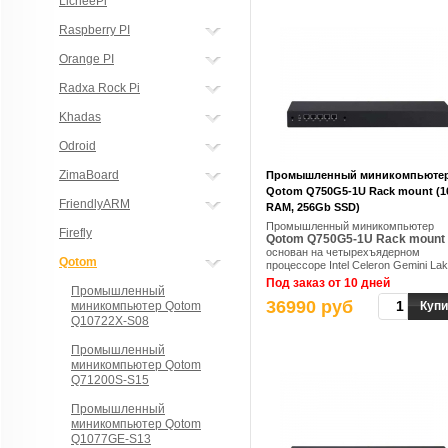
LicheePi
Raspberry PI
Orange PI
Radxa Rock Pi
Khadas
Odroid
ZimaBoard
Промышленный миникомпьюте
Qotom Q750G5-1U Rack mount (
FriendlyARM
RAM, 256Gb SSD)
Промышленный миникомпьютер
Firefly
Qotom Q750G5-1U Rack mount
основан на четырехъядерном
Qotom
процессоре Intel Celeron Gemini La
Refresh J4125, с тактовой частотой
Под заказ от 10 дней
Промышленный
2,0 ГГц до 2,7 ГГц
36990 руб
миникомпьютер Qotom
Купи
Q10722X-S08
Промышленный
миникомпьютер Qotom
Q71200S-S15
Промышленный
миникомпьютер Qotom
Q1077GE-S13