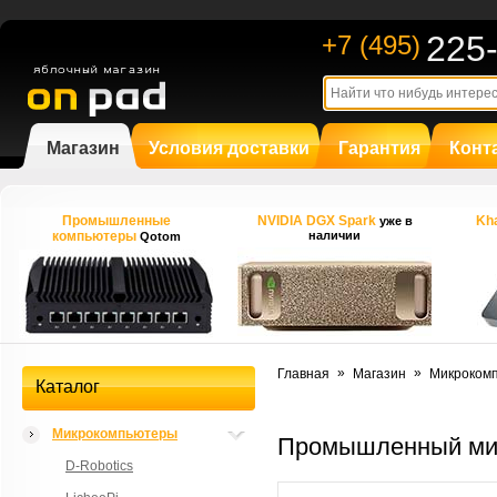
225
+7 (495)
Магазин
Условия доставки
Гарантия
Конт
Промышленные
NVIDIA DGX Spark
Kha
уже в
компьютеры
наличии
Qotom
»
»
Главная
Магазин
Микроком
Каталог
Микрокомпьютеры
Промышленный ми
D-Robotics