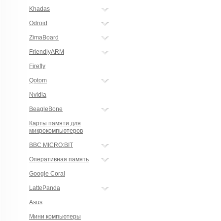
Khadas
Odroid
ZimaBoard
FriendlyARM
Firefly
Qotom
Nvidia
BeagleBone
Карты памяти для
микрокомпьютеров
BBC MICRO:BIT
Оперативная память
Google Coral
LattePanda
Asus
Мини компьютеры