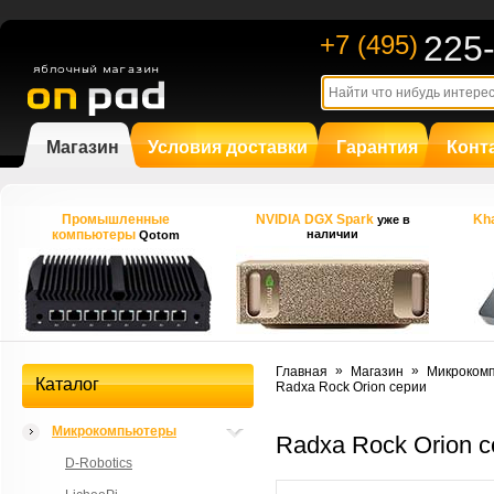
225
+7 (495)
Магазин
Условия доставки
Гарантия
Конт
Промышленные
NVIDIA DGX Spark
Kha
уже в
компьютеры
наличии
Qotom
»
»
Главная
Магазин
Микроком
Каталог
Radxa Rock Orion серии
Микрокомпьютеры
Radxa Rock Orion 
D-Robotics