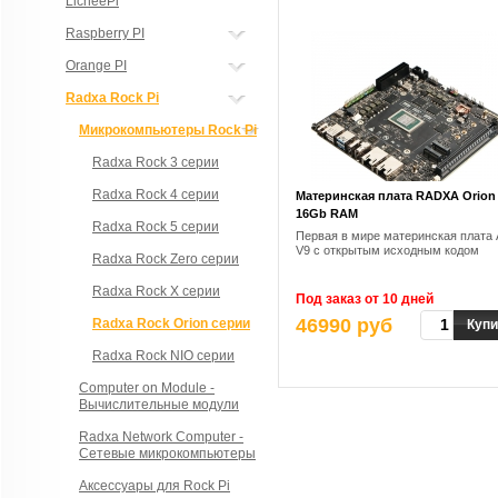
LicheePi
Raspberry PI
Orange PI
Radxa Rock Pi
Микрокомпьютеры Rock Pi
Radxa Rock 3 серии
Radxa Rock 4 серии
Материнская плата RADXA Orion
16Gb RAM
Radxa Rock 5 серии
Первая в мире материнская плата
V9 с открытым исходным кодом
Radxa Rock Zero серии
Radxa Rock X серии
Под заказ от 10 дней
46990 руб
Radxa Rock Orion серии
Купи
Radxa Rock NIO серии
Computer on Module -
Вычислительные модули
Radxa Network Computer -
Сетевые микрокомпьютеры
Аксессуары для Rock Pi