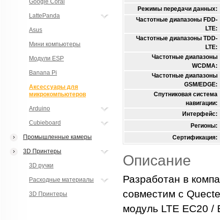
Google Coral
Режимы передачи данных:
LattePanda
Частотные диапазоны FDD-
LTE:
Asus
Частотные диапазоны TDD-
Мини компьютеры
LTE:
Частотные диапазоны
Модули ESP
WCDMA:
Banana Pi
Частотные диапазоны
GSM/EDGE:
Аксессуары для
микрокомпьютеров
Спутниковая система
навигации:
Arduino
Интерфейс:
Cubieboard
Регионы:
Промышленные камеры
Сертификация:
3D Принтеры
Описание
3D ручки
Разработан в комп
Расходные материалы
совместим с Quect
3D Принтеры
модуль LTE EC20 / 