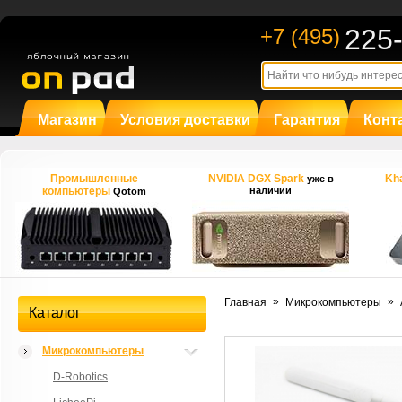
225
+7 (495)
Магазин
Условия доставки
Гарантия
Конт
Промышленные
NVIDIA DGX Spark
Kha
уже в
компьютеры
наличии
Qotom
»
»
Главная
Микрокомпьютеры
Каталог
Микрокомпьютеры
D-Robotics