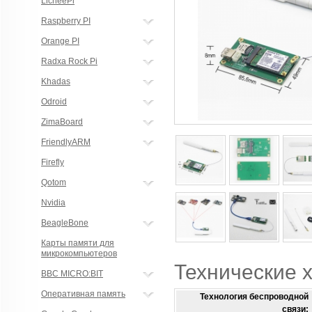
LicheePi
Raspberry PI
Orange PI
Radxa Rock Pi
Khadas
Odroid
ZimaBoard
FriendlyARM
Firefly
Qotom
Nvidia
BeagleBone
Карты памяти для
микрокомпьютеров
Технические 
BBC MICRO:BIT
Оперативная память
Технология беспроводной
связи: