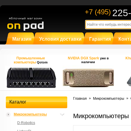
225
+7 (495)
Магазин
Условия доставки
Гарантия
Конт
Промышленные
NVIDIA DGX Spark
Kha
уже в
компьютеры
наличии
Qotom
»
»
Главная
Микрокомпьютеры
Каталог
Микрокомпьютеры
Микрокомпьютеры 
D-Robotics