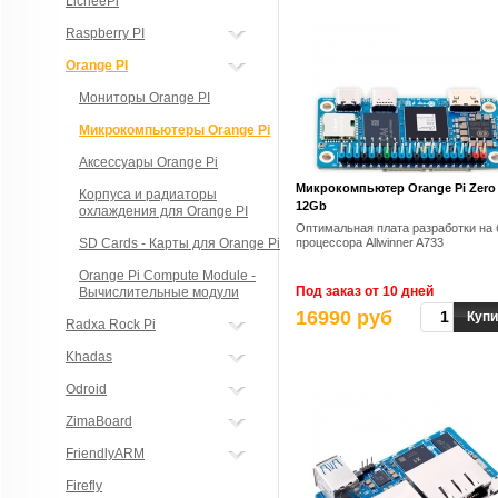
LicheePi
Raspberry PI
Orange PI
Мониторы Orange PI
Микрокомпьютеры Orange Pi
Аксессуары Orange Pi
Микрокомпьютер Orange Pi Zero
Корпуса и радиаторы
12Gb
охлаждения для Orange PI
Оптимальная плата разработки на 
SD Cards - Карты для Orange Pi
процессора Allwinner A733
Orange Pi Compute Module -
Под заказ от 10 дней
Вычислительные модули
16990 руб
Купи
Radxa Rock Pi
Khadas
Odroid
ZimaBoard
FriendlyARM
Firefly