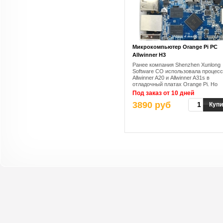
Микрокомпьютер Orange Pi PC
Allwinner H3
Ранее компания Shenzhen Xunlong
Software CO использовала процес
Allwinner A20 и Allwinner A31s в
отладочный платах Orange Pi. Но
недавно компания представила мо
Под заказ от 10 дней
Orange Pi PC на базе процессора
3890 руб
Allwinner H3, которая стоит
Купи
существенно дешевле предыдущих
Низкая стоимость платы была
достигнута, благодаря низкой цены
самого процессора Allwinner H3.