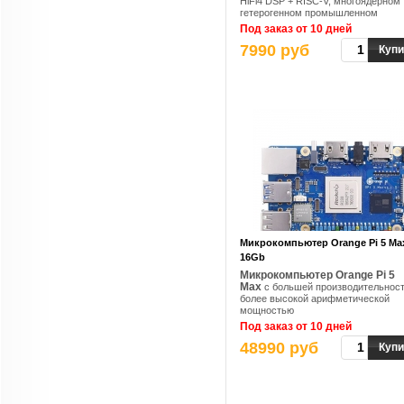
HiFi4 DSP + RISC-V, многоядерном
гетерогенном промышленном
процессоре, поддерживающем 2T
Под заказ от 10 дней
NPU
7990 руб
Купи
Микрокомпьютер Orange Pi 5 Ma
16Gb
Микрокомпьютер Orange Pi 5
Max
с большей производительнос
более высокой арифметической
мощностью
Под заказ от 10 дней
48990 руб
Купи