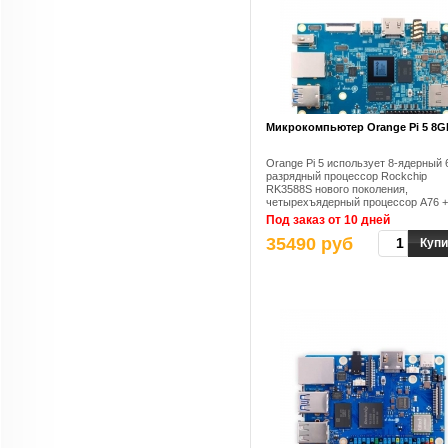
Микрокомпьютер Orange Pi 5 8G
Orange Pi 5 использует 8-ядерный 
разрядный процессор Rockchip
RK3588S нового поколения,
четырехъядерный процессор A76 +
четырехъядерный процессор A55, с
Под заказ от 10 дней
нм техпроцессом, основной частот
35490 руб
до 2,4 ГГц, встроенный графически
Купи
процессор ARM Mali-G610, встрое
высокопроизводительный модуль
ускорения 3D / 2D изображений,
встроенный NPU с вычислительно
мощностью 6Tops