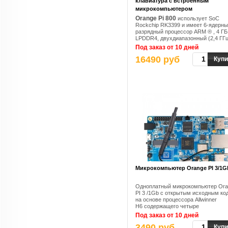
клавиатура с встроенным
микрокомпьютером
Orange Pi 800
использует SoC
Rockchip RK3399 и имеет 6-ядерны
разрядный процессор ARM ® , 4 ГБ
LPDDR4, двухдиапазонный (2,4 ГГц
5,0 ГГц) беспроводной Wi-Fi, Blueto
Под заказ от 10 дней
5,0, гигабитный Ethernet, выход с 
16490 руб
дисплеями, видеовыход HDMI 4K H
Купи
видеовыход 1080P VGA, 2 * USB п
3.0 и 1* USB 2.0.
Микрокомпьютер Orange PI 3/1G
Одноплатный микрокомпьютер Ora
PI 3 /1Gb с открытым исходным ко
на основе процессора Allwinner
H6 содержащего четыре
вычислительных ядра ARM Cortex
Под заказ от 10 дней
с тактовой частотой до 1,8 ГГц и
3490 руб
графический ускоритель ARM Mali
Купи