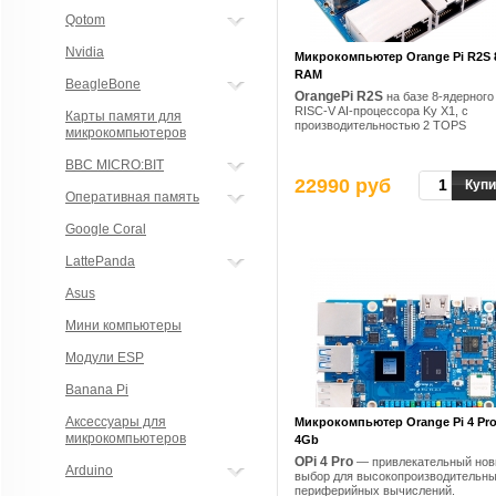
Qotom
Nvidia
Микрокомпьютер Orange Pi R2S
RAM
BeagleBone
OrangePi R2S
на базе 8-ядерного
RISC-V AI-процессора Ky X1, с
Карты памяти для
производительностью 2 TOPS
микрокомпьютеров
BBC MICRO:BIT
22990 руб
Купи
Оперативная память
Google Coral
LattePanda
Asus
Мини компьютеры
Модули ESP
Banana Pi
Аксессуары для
Микрокомпьютер Orange Pi 4 Pr
микрокомпьютеров
4Gb
OPi 4 Pro
— привлекательный но
Arduino
выбор для высокопроизводительн
периферийных вычислений.