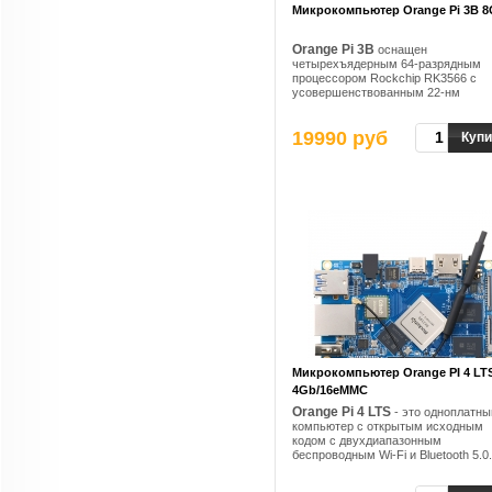
Микрокомпьютер Orange Pi 3B 
Orange Pi 3B
оснащен
четырехъядерным 64-разрядным
процессором Rockchip RK3566 с
усовершенствованным 22-нм
техпроцессом, основной частотой 
1,8 ГГц, встроенным графическим
19990 руб
процессором ARM G52 2EE,
Купи
встроенным ускорителем
искусственного интеллекта NPU с
максимальной арифметической
мощностью 0,8 Вт
Микрокомпьютер Orange PI 4 LT
4Gb/16eMMC
Orange Pi 4 LTS
- это одноплатны
компьютер с открытым исходным
кодом с двухдиапазонным
беспроводным Wi-Fi и Bluetooth 5.0.