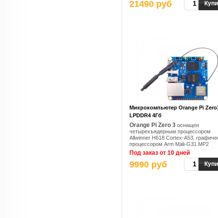
21490 руб
Купи
Микрокомпьютер Orange Pi Zero
LPDDR4 4Гб
Orange Pi Zero 3
оснащен
четырехъядерным процессором
Allwinner H618 Cortex-A53, графич
процессором Arm Mali-G31 MP2
Под заказ от 10 дней
9990 руб
Купи