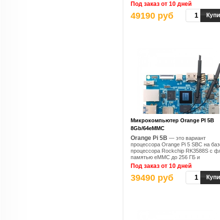
техпроцессом, основной частотой 
Под заказ от 10 дней
2,4 ГГц, интегрированный ARM Mali
49190 руб
G610, встроенный 3D-графический
Купи
процессор, совместимый с OpenG
ES1.1/2.0/3.2, OpenCL 2.2 и Vulkan 
Микрокомпьютер Orange PI 5B
8Gb/64eMMC
Orange Pi 5B
— это вариант
процессора Orange Pi 5 SBC на баз
процессора Rockchip RK3588S с ф
памятью eMMC до 256 ГБ и
припаянным беспроводным модул
Под заказ от 10 дней
предлагающим подключение WiFi 6
39490 руб
Bluetooth 5.0
Купи