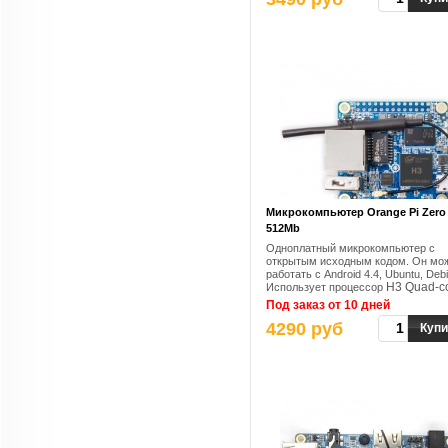
MP2. Устройство содержит 1 ГБ
LPDDR3. Микрокомпьютер может
работать под управлением Android 
Ubuntu, образа Debian.
Микрокомпьютер Orange Pi Zero
512Mb
Одноплатный микрокомпьютер с
открытым исходным кодом. Он мо
работать с Android 4.4, Ubuntu, Debi
H3 Quad-c
Использует процессор
Cortex-A7 H.265/HEVC 1080P.
, и
Под заказ от 10 дней
имеет 512 Мб DDR3 SDRAM
4290 руб
Купи