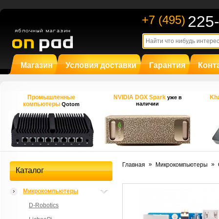
225
+7 (495)
Магазин
Условия доставки
Гарантия
Конт
Промышленные
NVIDIA DGX Spark
Kha
уже в
компьютеры
наличии
Qotom
»
»
Главная
Микрокомпьютеры
Каталог
Микрокомпьютеры
D-Robotics