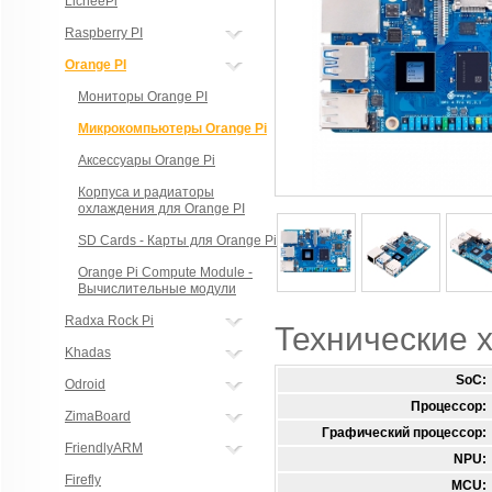
LicheePi
Raspberry PI
Orange PI
Мониторы Orange PI
Микрокомпьютеры Orange Pi
Аксессуары Orange Pi
Корпуса и радиаторы
охлаждения для Orange PI
SD Cards - Карты для Orange Pi
Orange Pi Compute Module -
Вычислительные модули
Radxa Rock Pi
Технические 
Khadas
SoC:
Odroid
Процессор:
ZimaBoard
Графический процессор:
FriendlyARM
NPU:
Firefly
MCU: