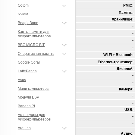
Qotom
PMIC:
Память:
Nvidia
Хранилище:
BeagleBone
-
Карты памяти для
-
микрокомпьютеров
-
BBC MICRO:BIT
-
Оперативная память
Wi-Fi + Bluetooth:
Ethernet-трансивер:
Google Coral
Дисплей:
LattePanda
-
Asus
-
Мини компьютеры
Камера:
-
Модули ESP
-
Banana Pi
USB:
Аксессуары для
-
микрокомпьютеров
-
Arduino
Аудио: