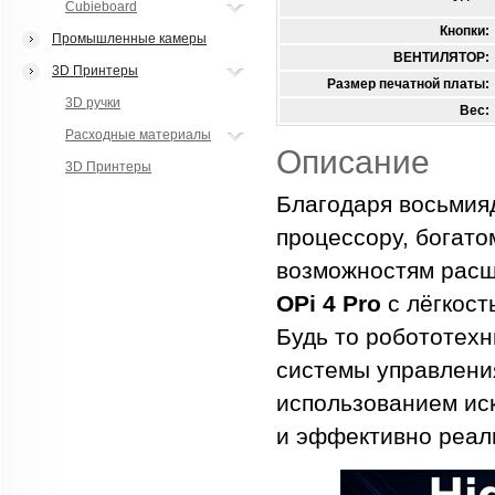
Cubieboard
Кнопки:
Промышленные камеры
ВЕНТИЛЯТОР:
3D Принтеры
Размер печатной платы:
3D ручки
Вес:
Расходные материалы
Описание
3D Принтеры
Благодаря восьмия
процессору, богат
возможностям расш
OPi 4 Pro
с лёгкост
Будь то робототех
системы управлени
использованием иск
и эффективно реал