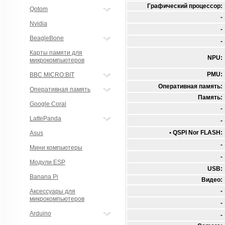
Графический процессор:
Qotom
-
Nvidia
-
BeagleBone
-
Карты памяти для
NPU:
микрокомпьютеров
PMU:
BBC MICRO:BIT
Оперативная память:
Оперативная память
Память:
Google Coral
-
LattePanda
-
• QSPI Nor FLASH:
Asus
-
Мини компьютеры
-
Модули ESP
USB:
Banana Pi
Видео:
-
Аксессуары для
микрокомпьютеров
-
Arduino
-