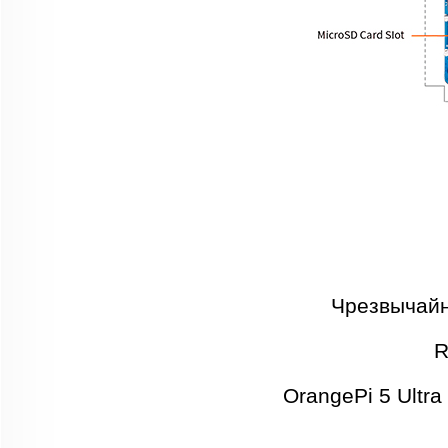
Чрезвычайн
R
OrangePi 5 Ultr