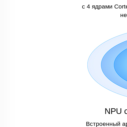
с 4 ядрами Cort
не
NPU с
Встроенный а