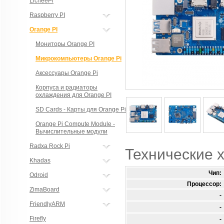
LicheePi
Raspberry PI
Orange PI
Мониторы Orange PI
Микрокомпьютеры Orange Pi
Аксессуары Orange Pi
Корпуса и радиаторы
охлаждения для Orange PI
SD Cards - Карты для Orange Pi
Orange Pi Compute Module -
Вычислительные модули
Radxa Rock Pi
Технические 
Khadas
Чип:
Odroid
Процессор:
ZimaBoard
-
FriendlyARM
-
Firefly
-