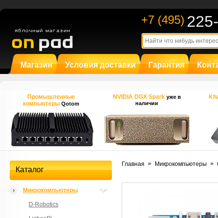
225
+7 (495)
Магазин
Условия доставки
Гарантия
Конт
Промышленные
NVIDIA DGX Spark
Kha
уже в
компьютеры
наличии
Qotom
»
»
Главная
Микрокомпьютеры
Каталог
Микрокомпьютеры
D-Robotics