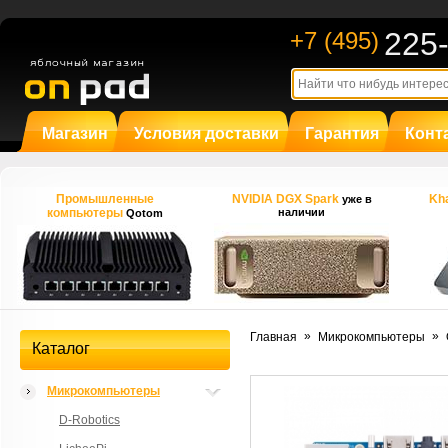
225
+7 (495)
Магазин
Условия доставки
Гарантия
Конт
Промышленные
NVIDIA DGX Spark
Kha
уже в
компьютеры
наличии
Qotom
»
»
Главная
Микрокомпьютеры
Каталог
Микрокомпьютеры
D-Robotics