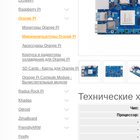
LicheePi
Raspberry PI
Orange PI
Мониторы Orange PI
Микрокомпьютеры Orange Pi
Аксессуары Orange Pi
Корпуса и радиаторы
охлаждения для Orange PI
SD Cards - Карты для Orange Pi
Orange Pi Compute Module -
Вычислительные модули
Radxa Rock Pi
Технические 
Khadas
Чип:
Odroid
Процессор:
ZimaBoard
-
FriendlyARM
-
Firefly
-