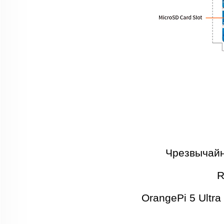
Чрезвычайн
R
OrangePi 5 Ultr