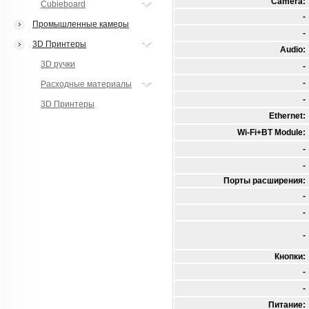
Camera:
Cubieboard
-
Промышленные камеры
-
3D Принтеры
Audio:
3D ручки
-
-
Расходные материалы
-
3D Принтеры
Ethernet:
Wi-Fi+BT Module:
-
-
Порты расширения:
-
-
-
Кнопки:
-
-
Питание: