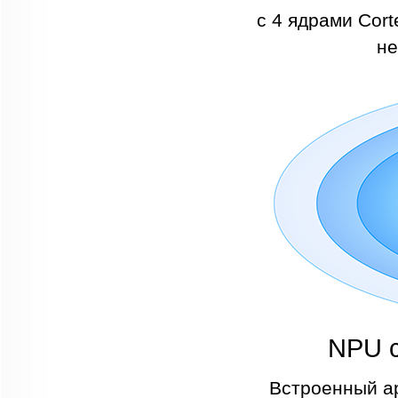
с 4 ядрами Cort
не
NPU с
Встроенный а