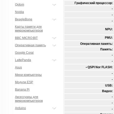
Графический процессор:
Qotom
-
Nvidia
-
BeagleBone
-
Карты памяти для
NPU:
микрокомпьютеров
PMU:
BBC MICRO:BIT
Оперативная память:
Оперативная память
Память:
Google Coral
-
LattePanda
-
• QSPI Nor FLASH:
Asus
-
Мини компьютеры
-
Модули ESP
USB:
Banana Pi
Видео:
-
Аксессуары для
микрокомпьютеров
-
Arduino
-