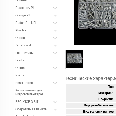
LicheePi
Raspberry PI
Orange PI
Radxa Rock Pi
Khadas
Odroid
ZimaBoard
FriendlyARM
Firefly
Qotom
Nvidia
Технические характери
BeagleBone
Тип:
Карты памяти для
Материал:
микрокомпьютеров
Покрытие:
BBC MICRO:BIT
Вид резьбы винтов:
Оперативная память
Вид головки винтов: