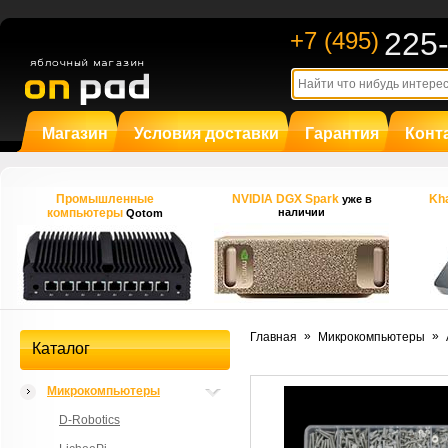
225
+7 (495)
Магазин
Условия доставки
Гарантия
Конт
Промышленные
NVIDIA DGX Spark
Kha
уже в
компьютеры
наличии
Qotom
»
»
Главная
Микрокомпьютеры
Каталог
Микрокомпьютеры
D-Robotics