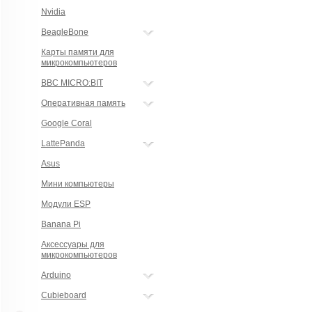
Nvidia
BeagleBone
Карты памяти для
микрокомпьютеров
BBC MICRO:BIT
Оперативная память
Google Coral
LattePanda
Asus
Мини компьютеры
Модули ESP
Banana Pi
Аксессуары для
микрокомпьютеров
Arduino
Cubieboard