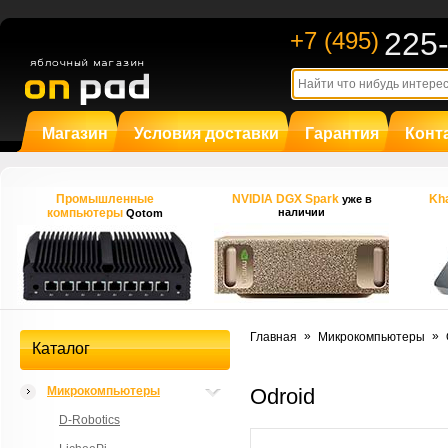
225
+7 (495)
Магазин
Условия доставки
Гарантия
Конт
Промышленные
NVIDIA DGX Spark
Kha
уже в
компьютеры
наличии
Qotom
»
»
Главная
Микрокомпьютеры
Каталог
Микрокомпьютеры
Odroid
D-Robotics