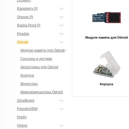
LicheePi
Raspberry PI
Orange PI
Radxa Rock Pi
Khadas
Модули памяти для Odroid
Odroid
Модули памяти для Odroid
Сенсоры и датчики
Аксессуары для Odroid
Корпуса
Мониторы
Корпуса
Микрокомпьютеры Odroid
ZimaBoard
FriendlyARM
Firefly
Qotom