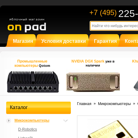
225
+7 (495)
Магазин
Условия доставки
Гарантия
Конт
Промышленные
NVIDIA DGX Spark
Kha
уже в
компьютеры
наличии
Qotom
»
»
Главная
Микрокомпьютеры
Каталог
Микрокомпьютеры
D-Robotics