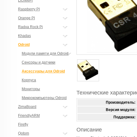
LicheePi
Raspberry PI
Orange PI
Radxa Rock Pi
Khadas
Odroid
Модули памяти для Odroid
Сенсоры и датчики
Аксессуары для Odroid
Корпуса
Мониторы
Технические характери
Микрокомпьютеры Odroid
Производитель:
ZimaBoard
Версия модуля:
FriendlyARM
Поддержка:
Firefly
Описание
Qotom