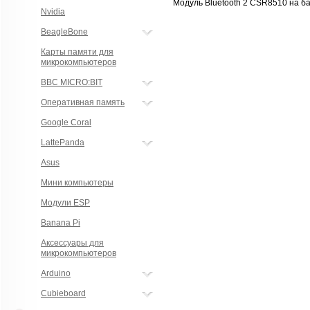
Модуль Bluetooth 2
CSR8510
на ба
Nvidia
BeagleBone
Карты памяти для
микрокомпьютеров
BBC MICRO:BIT
Оперативная память
Google Coral
LattePanda
Asus
Мини компьютеры
Модули ESP
Banana Pi
Аксессуары для
микрокомпьютеров
Arduino
Cubieboard