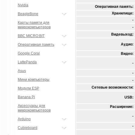
Nvidia
Оперативная память:
Хранилище:
BeagleBone
-
Карты памяти для
микрокомпьютеров
-
Видевыход:
BBC MICRO:BIT
Аудио:
Оперативная память
Google Coral
Видео:
LattePanda
-
Asus
-
Мини компьютеры
-
Сетевые возможности:
Модули ESP
Banana Pi
USB:
Аксессуары для
Расширение:
микрокомпьютеров
-
Arduino
-
Cubieboard