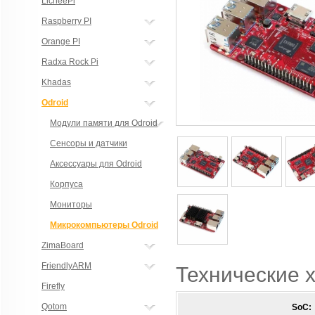
LicheePi
Raspberry PI
Orange PI
Radxa Rock Pi
Khadas
Odroid
Модули памяти для Odroid
Сенсоры и датчики
Аксессуары для Odroid
Корпуса
Мониторы
Микрокомпьютеры Odroid
ZimaBoard
FriendlyARM
Технические 
Firefly
Qotom
SoC: