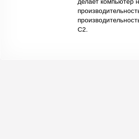
делает компьютер 
производительност
производительност
C2.