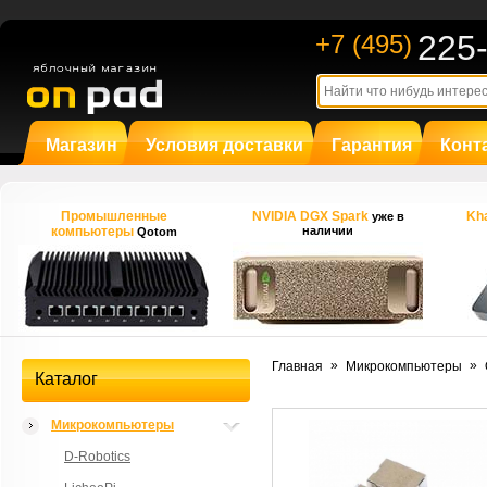
225
+7 (495)
Магазин
Условия доставки
Гарантия
Конт
Промышленные
NVIDIA DGX Spark
Kha
уже в
компьютеры
наличии
Qotom
»
»
Главная
Микрокомпьютеры
Каталог
Микрокомпьютеры
D-Robotics