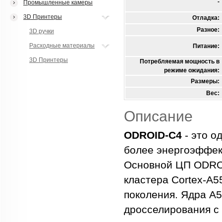
-
Промышленные камеры
3D Принтеры
Отладка:
Разное:
3D ручки
Расходные материалы
Питание:
3D Принтеры
Потребляемая мощность в
режиме ожидания:
Размеры:
Вес:
Описание
ODROID-C4
- это о
более энергоэффек
Основной ЦП ODROI
кластера Cortex-A5
поколения. Ядра A5
дросселирования с 