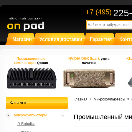
225
+7 (495)
Магазин
Условия доставки
Гарантия
Конт
Промышленные
NVIDIA DGX Spark
Kha
уже в
компьютеры
наличии
Qotom
»
»
Главная
Микрокомпьютеры
Каталог
Микрокомпьютеры
Промышленный ми
D-Robotics