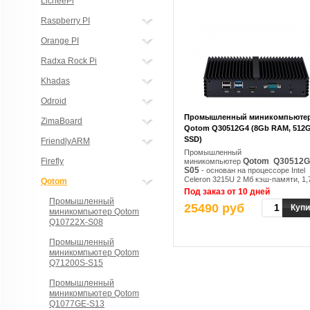
LicheePi
Raspberry PI
Orange PI
Radxa Rock Pi
Khadas
Odroid
Промышленный миникомпьюте
ZimaBoard
Qotom Q30512G4 (8Gb RAM, 512
SSD)
FriendlyARM
Промышленный
Firefly
Qotom Q30512G
миникомпьютер
S05
- основан на процессоре Intel
Celeron 3215U 2 Мб кэш-памяти, 1,
Qotom
ГГц, Broadwell
Под заказ от 10 дней
Промышленный
25490 руб
Купи
миникомпьютер Qotom
Q10722X-S08
Промышленный
миникомпьютер Qotom
Q71200S-S15
Промышленный
миникомпьютер Qotom
Q1077GE-S13