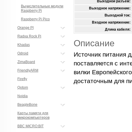
Выходной разъем:
Вычислительные модули
Выходное напряжение:
Raspberry Pi
Выходной ток:
Raspberry Pi Pico
Входное напряжение:
Orange PI
Длина кабеля:
Radxa Rock Pi
Описание
Khadas
Источник питания д
Odroid
ZimaBoard
поставляется с инт
FriendlyARM
вилки Европейского
Firefly
достаточным для пи
Qotom
Nvidia
BeagleBone
Карты памяти для
микрокомпьютеров
BBC MICRO:BIT