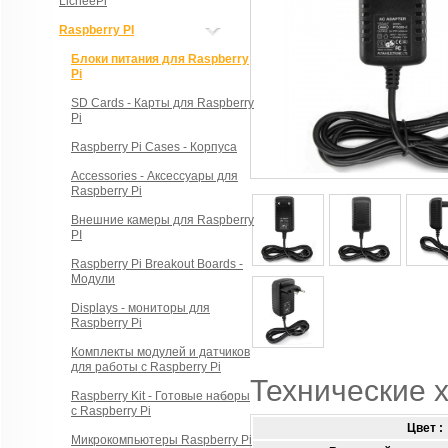
LicheePi
Raspberry PI
Блоки питания для Raspberry
Pi
SD Cards - Карты для Raspberry
Pi
Raspberry Pi Cases - Корпуса
Accessories - Аксессуары для
Raspberry Pi
Внешние камеры для Raspberry
PI
Raspberry Pi Breakout Boards -
Модули
Displays - мониторы для
Raspberry Pi
Комплекты модулей и датчиков
для работы с Raspberry Pi
Технические 
Raspberry Kit - Готовые наборы
с Raspberry Pi
Цвет :
Микрокомпьютеры Raspberry Pi