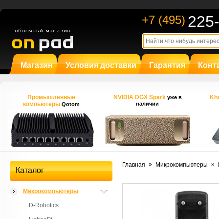
225
+7 (495)
Магазин
Условия доставки
Гарантия
Конт
Промышленные
NVIDIA DGX Spark
Kha
уже в
компьютеры
наличии
Qotom
»
»
Главная
Микрокомпьютеры
Каталог
Микрокомпьютеры
D-Robotics