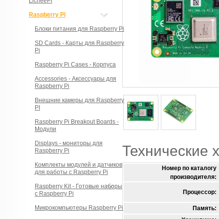
LicheePi
Raspberry PI
Блоки питания для Raspberry Pi
SD Cards - Карты для Raspberry
Pi
Raspberry Pi Cases - Корпуса
Accessories - Аксессуары для
Raspberry Pi
Внешние камеры для Raspberry
PI
Raspberry Pi Breakout Boards -
Модули
Displays - мониторы для
Технические 
Raspberry Pi
Комплекты модулей и датчиков
Номер по каталогу
для работы с Raspberry Pi
производителя:
Raspberry Kit - Готовые наборы
Процессор:
с Raspberry Pi
Микрокомпьютеры Raspberry Pi
Память: