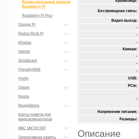
Хранилище:
Вычислительные модули
Raspberry Pi
Беспроводная связь:
Raspberry Pi Pico
Видео выход:
Orange PI
-
Radxa Rock Pi
-
-
Khadas
Камера:
Odroid
-
ZimaBoard
-
FriendlyARM
-
USB:
Firefly
PCIe:
Qotom
Nvidia
-
BeagleBone
Напряжение питания:
Карты памяти для
микрокомпьютеров
Размеры:
BBC MICRO:BIT
Описание
Оперативная память