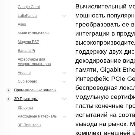
Вычислительный мо
Google Coral
мощность популярно
LattePanda
преобразовать ее 
Asus
интеграции в проду
Мини компьютеры
высокопроизводите
Модули ESP
поддержку двух дис
Banana Pi
декодирование вид
Аксессуары для
микрокомпьютеров
памяти, Gigabit Eth
Arduino
Интерфейс PCIe Ge
Cubieboard
беспроводная локаль
Промышленные камеры
модульную сертифик
3D Принтеры
платы конечные пр
3D ручки
испытаний на соотв
Расходные материалы
вывода на рынок. М
3D Принтеры
комплект внешней 