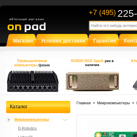
225
+7 (495)
Магазин
Условия доставки
Гарантия
Конт
Промышленные
NVIDIA DGX Spark
Kha
уже в
компьютеры
наличии
Qotom
»
»
Главная
Микрокомпьютеры
Каталог
Микрокомпьютеры
D-Robotics