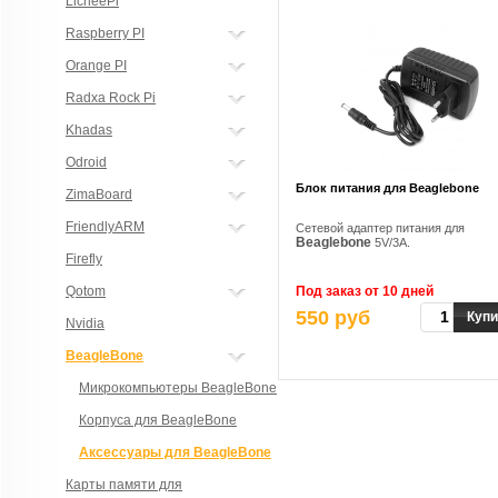
LicheePi
Raspberry PI
Orange PI
Radxa Rock Pi
Khadas
Odroid
Блок питания для Beaglebone
ZimaBoard
FriendlyARM
Сетевой адаптер питания для
Beaglebone
5V/3A.
Firefly
Qotom
Под заказ от 10 дней
550 руб
Купи
Nvidia
BeagleBone
Микрокомпьютеры BeagleBone
Корпуса для BeagleBone
Аксессуары для BeagleBone
Карты памяти для