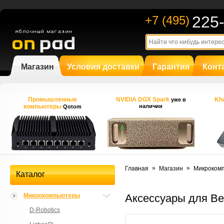
225
+7 (495)
Магазин
Условия доставки
Гарантия
Конт
Промышленные
NVIDIA DGX Spark
Kha
уже в
компьютеры
наличии
Qotom
»
»
Главная
Магазин
Микроком
Каталог
Микрокомпьютеры
Аксессуары для Be
D-Robotics