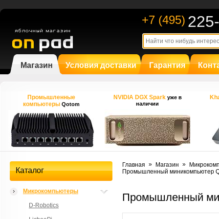
225
+7 (495)
Магазин
Условия доставки
Гарантия
Конт
Промышленные
NVIDIA DGX Spark
Kha
уже в
компьютеры
наличии
Qotom
»
»
Главная
Магазин
Микроком
Каталог
Промышленный миникомпьютер Q
Микрокомпьютеры
Промышленный ми
D-Robotics