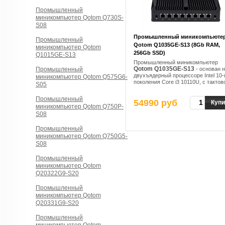
Промышленный
миникомпьютер Qotom Q730S-
S08
Промышленный миникомпьюте
Промышленный
Qotom Q1035GE-S13 (8Gb RAM,
миникомпьютер Qotom
256Gb SSD)
Q1015GE-S13
Промышленный миникомпьютер
Qotom Q1035GE-S13
Промышленный
- основан 
двухъядерный процессоре Intel 10-
миникомпьютер Qotom Q575G6-
поколения Core i3 10110U, с тактов
S05
частотой от 2,1 ГГц до 4,2 ГГц
Промышленный
54990 руб
Купи
миникомпьютер Qotom Q750P-
S08
Промышленный
миникомпьютер Qotom Q750G5-
S08
Промышленный
миникомпьютер Qotom
Q20322G9-S20
Промышленный
миникомпьютер Qotom
Q20331G9-S20
Промышленный