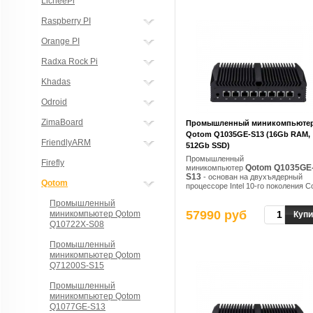
LicheePi
Raspberry PI
Orange PI
Radxa Rock Pi
Khadas
Odroid
ZimaBoard
Промышленный миникомпьюте
Qotom Q1035GE-S13 (16Gb RAM,
FriendlyARM
512Gb SSD)
Промышленный
Firefly
Qotom Q1035GE
миникомпьютер
S13
- основан на двухъядерный
Qotom
процессоре Intel 10-го поколения Co
10110U, с тактовой частотой от 2,1
Промышленный
до 4,2 ГГц
57990 руб
миникомпьютер Qotom
Купи
Q10722X-S08
Промышленный
миникомпьютер Qotom
Q71200S-S15
Промышленный
миникомпьютер Qotom
Q1077GE-S13