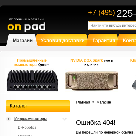
225
+7 (495)
Магазин
Условия доставки
Гарантия
Конт
Промышленные
NVIDIA DGX Spark
Kha
уже в
компьютеры
наличии
Qotom
»
Главная
Магазин
Каталог
Микрокомпьютеры
Ошибка 404!
D-Robotics
Вы перешли по неверной ссылке.