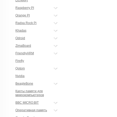
LicheePi
Raspberry PI
Orange PI
Radxa Rock Pi
Khadas
Odroid
ZimaBoard
FriendlyARM
Firefly
Qotom
Nvidia
BeagleBone
Карты памяти для
микрокомпьютеров
BBC MICRO:BIT
Оперативная память