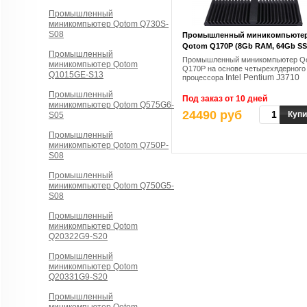
Промышленный
миникомпьютер Qotom Q730S-
S08
Промышленный миникомпьюте
Qotom Q170P (8Gb RAM, 64Gb SS
Промышленный
Промышленный миникомпьютер Q
миникомпьютер Qotom
Q170P на основе четырехядерного
Q1015GE-S13
Intel Pentium J3710
процессора
Промышленный
Под заказ от 10 дней
миникомпьютер Qotom Q575G6-
24490 руб
Купи
S05
Промышленный
миникомпьютер Qotom Q750P-
S08
Промышленный
миникомпьютер Qotom Q750G5-
S08
Промышленный
миникомпьютер Qotom
Q20322G9-S20
Промышленный
миникомпьютер Qotom
Q20331G9-S20
Промышленный