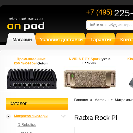
225
+7 (495)
Магазин
Условия доставки
Гарантия
Конт
Промышленные
NVIDIA DGX Spark
Kha
уже в
компьютеры
наличии
Qotom
»
»
Главная
Магазин
Микроком
Каталог
Микрокомпьютеры
Radxa Rock Pi
D-Robotics