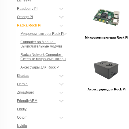
LicheePi
Raspberry PI
Orange PI
Radxa Rock Pi
Микрокомпьютеры Rock Pi
Микрокомпьютеры Rock Pi
Computer on Module -
Вычислительные модули
Radxa Network Computer -
Сетевые микрокомпьютеры
Аксессуары для Rock Pi
Khadas
Odroid
Аксессуары для Rock Pi
ZimaBoard
FriendlyARM
Firefly
Qotom
Nvidia