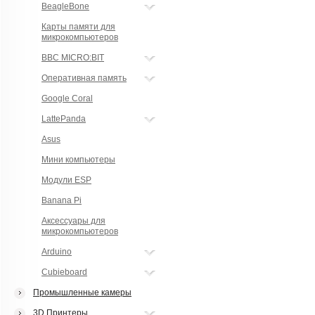
BeagleBone
Карты памяти для
микрокомпьютеров
BBC MICRO:BIT
Оперативная память
Google Coral
LattePanda
Asus
Мини компьютеры
Модули ESP
Banana Pi
Аксессуары для
микрокомпьютеров
Arduino
Cubieboard
Промышленные камеры
3D Принтеры