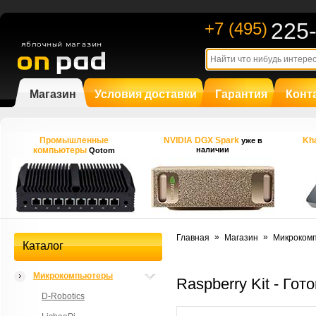
225
+7 (495)
Магазин
Условия доставки
Гарантия
Конт
Промышленные
NVIDIA DGX Spark
Kha
уже в
компьютеры
наличии
Qotom
»
»
Главная
Магазин
Микроком
Каталог
Микрокомпьютеры
Raspberry Kit - Гот
D-Robotics