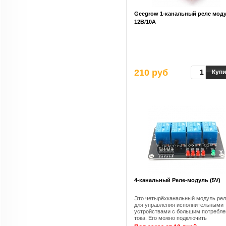
Geegrow 1-канальный реле мод
12B/10A
210 руб
Купи
4-канальный Pеле-модуль (5V)
Это четырёхканальный модуль ре
для управления исполнительными
устройствами с большим потребл
тока. Его можно подключить
практически к любому