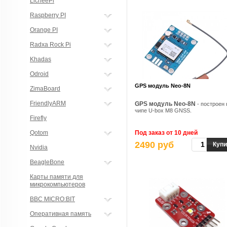
LicheePi
Raspberry PI
Orange PI
Radxa Rock Pi
Khadas
Odroid
GPS модуль Neo-8N
ZimaBoard
FriendlyARM
GPS модуль Neo-8N
- построен 
чипе U-box M8 GNSS.
Firefly
Qotom
Под заказ от 10 дней
2490 руб
Купи
Nvidia
BeagleBone
Карты памяти для
микрокомпьютеров
BBC MICRO:BIT
Оперативная память