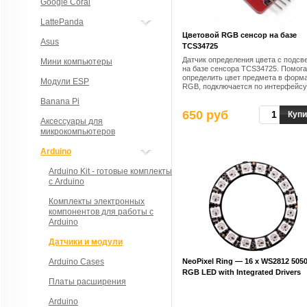
Google Coral
LattePanda
Цветовой RGB сенсор на базе
Asus
TCS34725
Датчик определения цвета с подсв
Мини компьютеры
на базе сенсора TCS34725. Помога
определить цвет предмета в форм
Модули ESP
RGB, подключается по интерфейсу
Banana Pi
650 руб
Купи
Аксессуары для
микрокомпьютеров
Arduino
Arduino Kit - готовые комплекты
с Arduino
Комплекты электронных
компонентов для работы с
Arduino
Датчики и модули
Arduino Cases
NeoPixel Ring — 16 x WS2812 505
RGB LED with Integrated Drivers
Платы расширения
Arduino