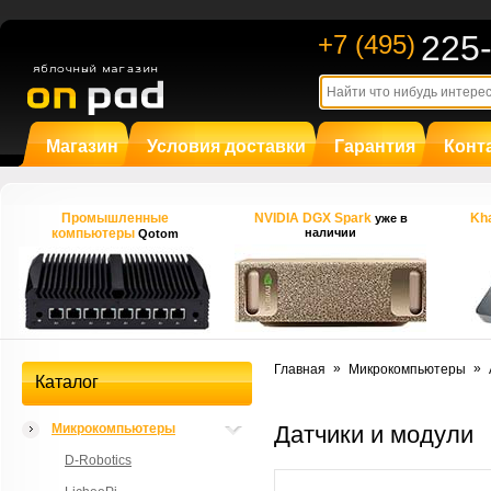
225
+7 (495)
Магазин
Условия доставки
Гарантия
Конт
Промышленные
NVIDIA DGX Spark
Kha
уже в
компьютеры
наличии
Qotom
»
»
Главная
Микрокомпьютеры
Каталог
Микрокомпьютеры
Датчики и модули
D-Robotics