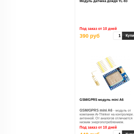
Модуль датчика дождя YL-83
Под заказ от 10 дней
390 руб
Купи
GSM/GPRS модуль mini A6
GSM/GPRS mini A6
- модуль от
компании Ai-Thinker на контролере 
антенной. От аналогов отличается
низким энергопотреблением.
Поддержка стандартных GSM
Под заказ от 10 дней
07.07,07.05 AT-команд, а так же
специальных команд AI-THINKER.