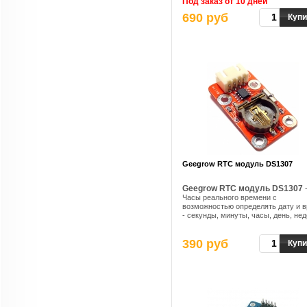
Под заказ от 10 дней
микроконтроллеру из серий Arduino
690 руб
8051, AVR, PIC, DSP, ARM, MSP430 и
Купи
Geegrow RTC модуль DS1307
Geegrow RTC модуль DS1307
Часы реального времени с
возможностью определять дату и 
- секунды, минуты, часы, день, не
месяц, год с учетом високосного го
390 руб
Купи