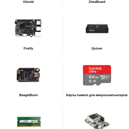
Odroid
ZimaBoard
Firefly
Qotom
BeagleBone
Карты памяти для микрокомпьютеров