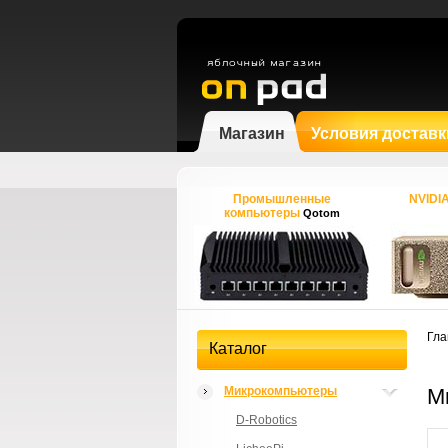
Магазин
Условия доставк
Промышленные
NVIDI
компьютеры
Qotom
Гла
Каталог
Микрокомпьютеры
М
D-Robotics