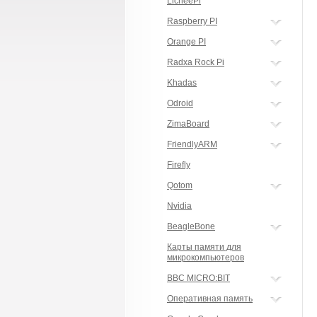
LicheePi
Raspberry PI
Orange PI
Radxa Rock Pi
Khadas
Odroid
ZimaBoard
FriendlyARM
Firefly
Qotom
Nvidia
BeagleBone
Карты памяти для
микрокомпьютеров
BBC MICRO:BIT
Оперативная память