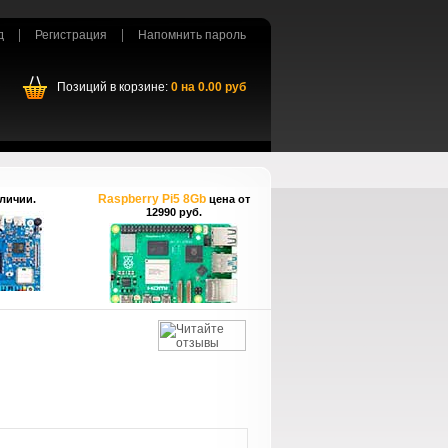
д
Регистрация
Напомнить пароль
Позиций в корзине:
0
на
0.00
руб
Raspberry Pi5 8Gb
личии.
цена от
12990 руб.