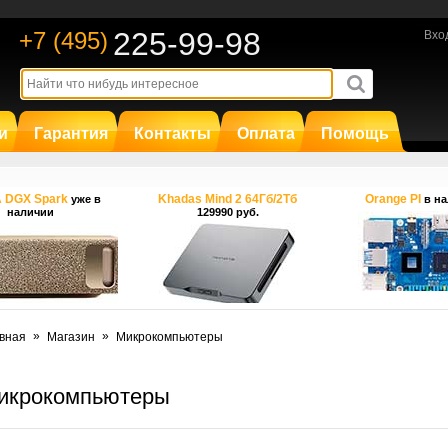
225-99-98
+7 (495)
Вхо
и
Гарантия
Контакты
Оплата
Помощь
A DGX Spark
Khadas Mind 2 64Гб/2Тб
Orange PI
уже в
в на
наличии
129990 руб.
»
»
вная
Магазин
Микрокомпьютеры
икрокомпьютеры