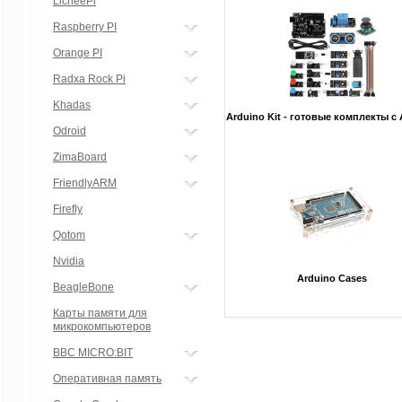
LicheePi
Raspberry PI
Orange PI
Radxa Rock Pi
Khadas
Arduino Kit - готовые комплекты с 
Odroid
ZimaBoard
FriendlyARM
Firefly
Qotom
Nvidia
Arduino Cases
BeagleBone
Карты памяти для
микрокомпьютеров
BBC MICRO:BIT
Оперативная память