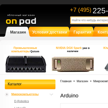
225
+7 (495)
Магазин
Условия доставки
Гарантия
Конт
Промышленные
NVIDIA DGX Spark
Kha
уже в
компьютеры
наличии
Qotom
»
»
Главная
Магазин
Микроком
Каталог
Микрокомпьютеры
Arduino
D-Robotics