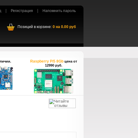
д
Регистрация
Напомнить пароль
Позиций в корзине:
0
на
0.00
руб
Raspberry Pi5 8Gb
личии.
цена от
12990 руб.