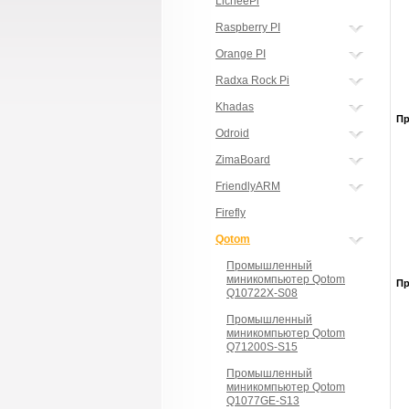
LicheePi
Raspberry PI
Orange PI
Radxa Rock Pi
Khadas
П
Odroid
ZimaBoard
FriendlyARM
Firefly
Qotom
Промышленный
миникомпьютер Qotom
П
Q10722X-S08
Промышленный
миникомпьютер Qotom
Q71200S-S15
Промышленный
миникомпьютер Qotom
Q1077GE-S13