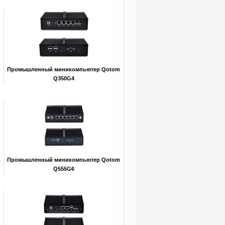
m
Промышленный миникомпьютер Qotom
Q350G4
m
Промышленный миникомпьютер Qotom
Q555G6