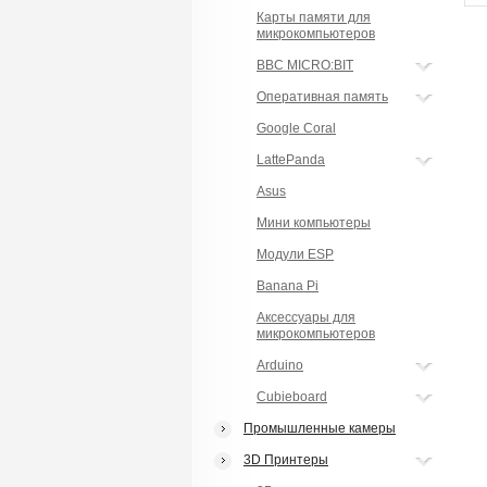
Карты памяти для
микрокомпьютеров
BBC MICRO:BIT
Оперативная память
Google Coral
LattePanda
Asus
Мини компьютеры
Модули ESP
Banana Pi
Аксессуары для
микрокомпьютеров
Arduino
Cubieboard
Промышленные камеры
3D Принтеры