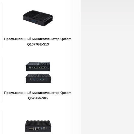
m
Промышленный миникомпьютер Qotom
Q1077GE-S13
m
Промышленный миникомпьютер Qotom
Q575G6-S05