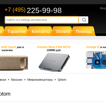
225-99-98
+7 (495)
Вхо
и
Гарантия
Контакты
Оплата
Помощь
A DGX Spark
Khadas Mind 2 64Гб/2Тб
Orange PI
уже в
в на
наличии
129990 руб.
»
»
»
вная
Магазин
Микрокомпьютеры
Qotom
otom