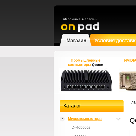
Магазин
Условия доставк
Промышленные
NVIDI
компьютеры
Qotom
Гла
Каталог
Микрокомпьютеры
Q
D-Robotics