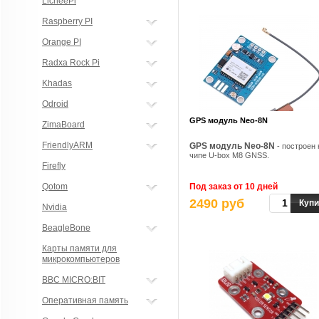
LicheePi
Raspberry PI
Orange PI
Radxa Rock Pi
Khadas
Odroid
GPS модуль Neo-8N
ZimaBoard
FriendlyARM
GPS модуль Neo-8N
- построен 
чипе U-box M8 GNSS.
Firefly
Qotom
Под заказ от 10 дней
2490 руб
Купи
Nvidia
BeagleBone
Карты памяти для
микрокомпьютеров
BBC MICRO:BIT
Оперативная память