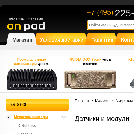
225
+7 (495)
Магазин
Условия доставки
Гарантия
Конт
Промышленные
NVIDIA DGX Spark
Kha
уже в
компьютеры
наличии
Qotom
»
»
Главная
Магазин
Микроком
Каталог
Микрокомпьютеры
Датчики и модули
D-Robotics