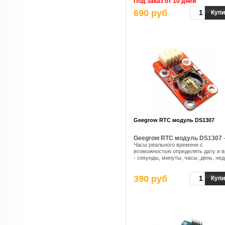
Под заказ от 10 дней
микроконтроллеру из серий Arduino
690 руб
8051, AVR, PIC, DSP, ARM, MSP430 и
Купи
Geegrow RTC модуль DS1307
Geegrow RTC модуль DS1307
Часы реального времени с
возможностью определять дату и 
- секунды, минуты, часы, день, не
месяц, год с учетом високосного го
390 руб
Купи