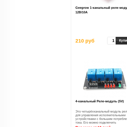
Geegrow 1-канальный реле мод
12B/10A
210 руб
Купи
4-канальный Pеле-модуль (5V)
Это четырёхканальный модуль ре
для управления исполнительными
устройствами с большим потребл
тока. Его можно подключить
практически к любому