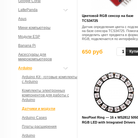
Google Coral
LattePanda
Цветовой RGB сенсор на базе
Asus
TCS34725
Датчик определения цвета с подсв
Мини компьютеры
на базе сенсора TCS34725. Помога
определить цвет предмета в форм
Модули ESP
RGB, подключается по интерфейсу
Banana Pi
650 руб
Купи
Аксессуары для
микрокомпьютеров
Arduino
Arduino Kit - готовые комплекты
с Arduino
Комплекты электронных
компонентов для работы с
Arduino
Датчики и модули
Arduino Cases
NeoPixel Ring — 16 x WS2812 505
RGB LED with Integrated Drivers
Платы расширения
Arduino