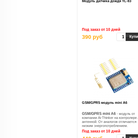
Модуль датчика дождя YL-83
Под заказ от 10 дней
390 руб
Купи
GSM/GPRS модуль mini A6
GSM/GPRS mini A6
- модуль от
компании Ai-Thinker на контролере 
антенной. От аналогов отличается
низким энергопотреблением.
Поддержка стандартных GSM
Под заказ от 10 дней
07.07,07.05 AT-команд, а так же
специальных команд AI-THINKER.